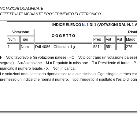
VOTAZIONI QUALIFICATE
EFFETTUATE MEDIANTE PROCEDIMENTO ELETTRONICO
INDICE ELENCO
N. 1
DI 1 (VOTAZIONI DAL N. 1 A
Votazione
Risul
O G G E T T O
Num
Tipo
Pres
Vot
Ast
Magg
1
Nom.
Ddl 4086 - Chiusura d.g.
551
551
276
F = Voto favorevole (in votazione palese). - C = Voto contrario (in votazione palese)
segreta). - A = Astensione. - M = Deputato in missione. - T = Presidente di turno. - 
mancato il numero legale. - X = Non in carica.
Le votazioni annullate sono riportate senza alcun simbolo. Ogni singolo elenco cont
premesso un indice che riporta il numero, il tipo, l'oggetto, il risultato e l'esito di o