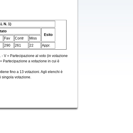
L N. 1)
tato
Esito
Fav
Contr
Miss
290
261
22
Appr.
. - V = Partecipazione al voto (in votazione
P = Partecipazione a votazione in cui è
iene fino a 13 votazioni. Agli elenchi è
gni singola votazione.