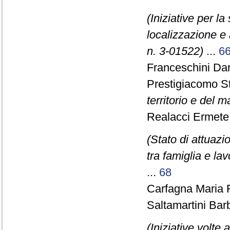
(Iniziative per l
localizzazione e a
n. 3-01522)
...
6
Franceschini Dar
Prestigiacomo S
territorio e del m
Realacci Ermete 
(Stato di attuazio
tra famiglia e la
...
68
Carfagna Maria 
Saltamartini Bar
(Iniziative volte