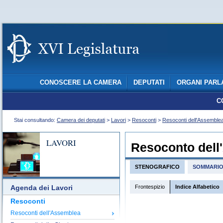
CONOSCERE LA CAMERA
DEPUTATI
ORGANI PARL
C
Stai consultando:
Camera dei deputati
>
Lavori
>
Resoconti
>
Resoconti dell'Assemble
LAVORI
Resoconto dell
STENOGRAFICO
SOMMARI
Frontespizio
Indice Alfabetico
Agenda dei Lavori
Resoconti
Resoconti dell'Assemblea