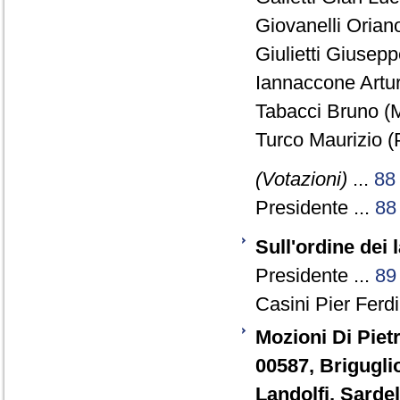
Giovanelli Orian
Giulietti Giusepp
Iannaccone Artur
Tabacci Bruno (M
Turco Maurizio (
(Votazioni)
...
88
Presidente ...
88
Sull'ordine dei 
Presidente ...
89
Casini Pier Ferd
Mozioni Di Pietro
00587, Briguglio
Landolfi, Sardell