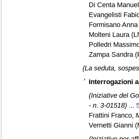
Di Centa Manuela
Evangelisti Fabio
Formisano Anna 
Molteni Laura (L
Polledri Massimo
Zampa Sandra (P
(La seduta, sospesa
Interrogazioni 
(Iniziative del G
- n. 3-01518)
...
Frattini Franco,
M
Vernetti Gianni (
(Iniziative per a