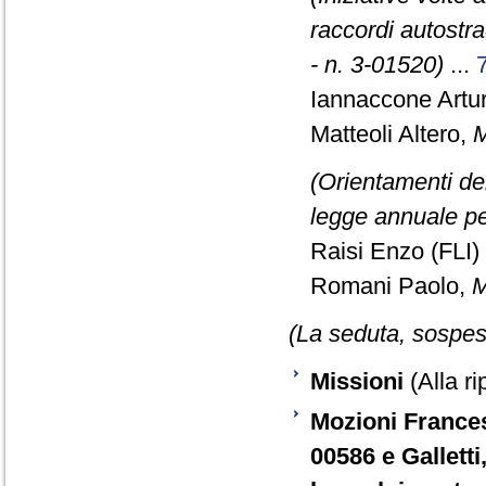
raccordi autostr
- n. 3-01520)
...
Iannaccone Artur
Matteoli Altero,
M
(Orientamenti de
legge annuale pe
Raisi Enzo (FLI) 
Romani Paolo,
M
(La seduta, sospesa
Missioni
(Alla ri
Mozioni Francesc
00586 e Galletti