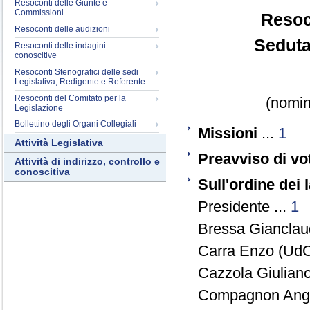
Resoconti delle Giunte e
Commissioni
Resoc
Resoconti delle audizioni
Seduta
Resoconti delle indagini
conoscitive
Resoconti Stenografici delle sedi
Legislativa, Redigente e Referente
Resoconti del Comitato per la
(nomina
Legislazione
Bollettino degli Organi Collegiali
Missioni
...
1
Attività Legislativa
Preavviso di vo
Attività di indirizzo, controllo e
conoscitiva
Sull'ordine dei 
Presidente ...
1
Bressa Gianclaud
Carra Enzo (UdC
Cazzola Giuliano
Compagnon Ange