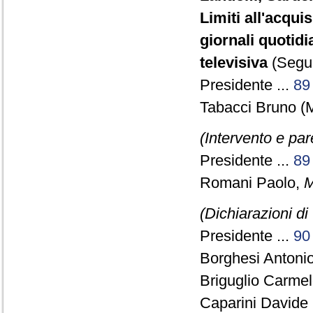
Limiti all'acqui
giornali quotidi
televisiva
(Segui
Presidente ...
89
Tabacci Bruno (M
(Intervento e pa
Presidente ...
89
Romani Paolo,
M
(Dichiarazioni di
Presidente ...
90
Borghesi Antonio
Briguglio Carmelo
Caparini Davide 