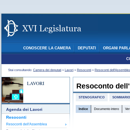
CONOSCERE LA CAMERA
DEPUTATI
ORGANI PARL
C
Stai consultando:
Camera dei deputati
>
Lavori
>
Resoconti
>
Resoconti dell'Assemble
LAVORI
Resoconto dell
STENOGRAFICO
SOMMARI
Indice
Documento intero
Ver
Agenda dei Lavori
Resoconti
Resoconti dell'Assemblea