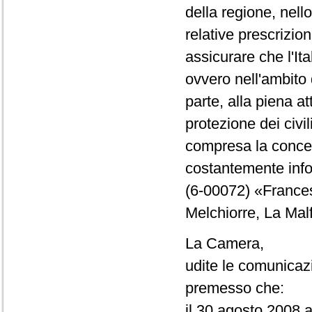
della regione, nell
relative prescrizio
assicurare che l'Ita
ovvero nell'ambito 
parte, alla piena at
protezione dei civil
compresa la concess
costantemente info
(6-00072) «Frances
Melchiorre, La Mal
La Camera,
udite le comunicaz
premesso che:
il 30 agosto 2008 a 