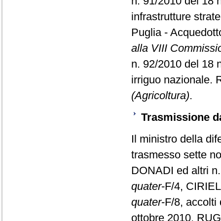
n. 91/2010 del 18
infrastrutture stra
Puglia - Acquedotto
alla VIII Commissi
n. 92/2010 del 18
irriguo nazionale. 
(Agricoltura)
.
Trasmissione da
Il ministro della d
trasmesso sette not
DONADI ed altri n.
quater
-F/4, CIRIEL
quater
-F/8, accolt
ottobre 2010, RUGG