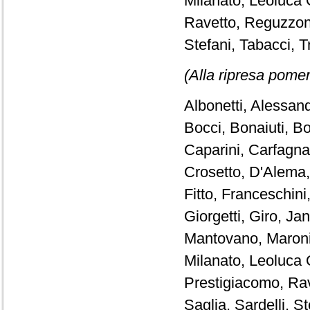
Milanato, Leoluca 
Ravetto, Reguzzoni
Stefani, Tabacci, T
(Alla ripresa pomer
Albonetti, Alessand
Bocci, Bonaiuti, Bo
Caparini, Carfagna,
Crosetto, D'Alema,
Fitto, Franceschini,
Giorgetti, Giro, J
Mantovano, Maroni,
Milanato, Leoluca O
Prestigiacomo, Rav
Saglia, Sardelli, St