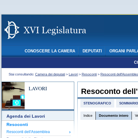
CONOSCERE LA CAMERA
DEPUTATI
ORGANI PARL
C
Stai consultando:
Camera dei deputati
>
Lavori
>
Resoconti
>
Resoconti dell'Assemble
LAVORI
Resoconto dell
STENOGRAFICO
SOMMARI
Indice
Documento intero
V
Agenda dei Lavori
Resoconti
Resoconti dell'Assemblea