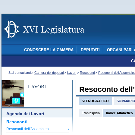
CONOSCERE LA CAMERA
DEPUTATI
ORGANI PARL
C
Stai consultando:
Camera dei deputati
>
Lavori
>
Resoconti
>
Resoconti dell'Assemble
LAVORI
Resoconto dell
STENOGRAFICO
SOMMARI
Frontespizio
Indice Alfabetico
Agenda dei Lavori
Resoconti
Resoconti dell'Assemblea