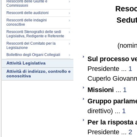
Resoconti delle Giunte e
Commissioni
Resoc
Resoconti delle audizioni
Sedut
Resoconti delle indagini
conoscitive
Resoconti Stenografici delle sedi
Legislativa, Redigente e Referente
Resoconti del Comitato per la
(nomina
Legislazione
Bollettino degli Organi Collegiali
Sul processo v
Attività Legislativa
Presidente ...
1
Attività di indirizzo, controllo e
conoscitiva
Cuperlo Giovanni
Missioni
...
1
Gruppo parlam
direttivo) ...
1
Per la risposta
Presidente ...
2