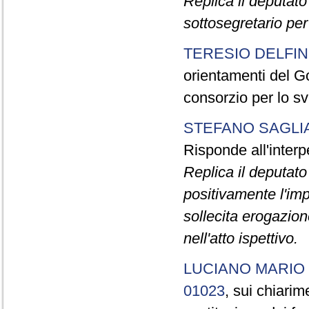
Replica il deputat
sottosegretario per
TERESIO DELFI
orientamenti del Go
consorzio per lo sv
STEFANO SAGLI
Risponde all'inter
Replica il deputat
positivamente l'im
sollecita erogazion
nell'atto ispettivo.
LUCIANO MARIO
01023
, sui chiarim