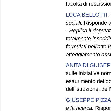
facoltà di rescissio
LUCA BELLOTTI
,
sociali.
Risponde al
-
Replica il deputa
totalmente insoddis
formulati nell'atto 
atteggiamento assu
ANITA DI GIUSE
sulle iniziative no
esaurimento dei doce
dell'istruzione, del
GIUSEPPE PIZZA
e la ricerca.
Rispond