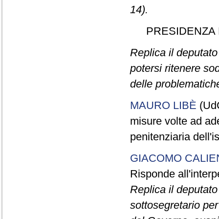
14).
PRESIDENZA 
Replica il deputat
potersi ritenere sod
delle problematiche
MAURO LIBÈ
(UdC
misure volte ad ade
penitenziaria dell'i
GIACOMO CALI
Risponde all'inter
Replica il deputat
sottosegretario pe