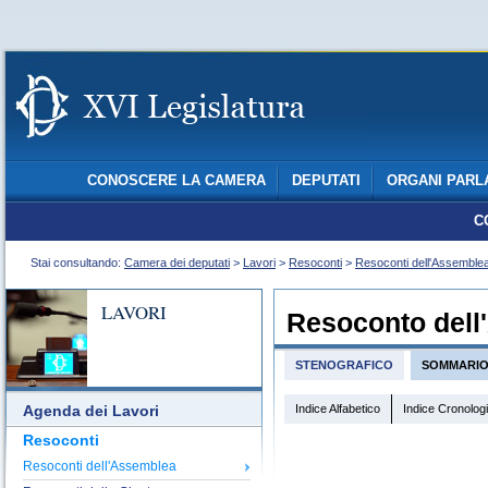
CONOSCERE LA CAMERA
DEPUTATI
ORGANI PARL
C
Stai consultando:
Camera dei deputati
>
Lavori
>
Resoconti
>
Resoconti dell'Assemble
LAVORI
Resoconto dell
STENOGRAFICO
SOMMARI
Indice Alfabetico
Indice Cronolog
Agenda dei Lavori
Resoconti
Resoconti dell'Assemblea