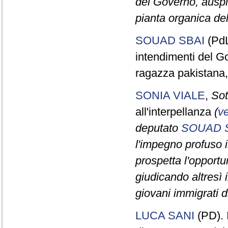
del Governo, auspic
pianta organica del
SOUAD SBAI
(PdL)
intendimenti del G
ragazza pakistana, 
SONIA VIALE
,
Sot
all'interpellanza
(
ve
deputato
SOUAD 
l'impegno profuso i
prospetta l'opportu
giudicando altresì i
giovani immigrati 
LUCA SANI
(PD). I