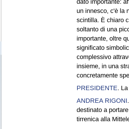
dato importante: af
un innesco, c'è la 
scintilla. È chiaro
soltanto di una pic
importante, oltre q
significato simboli
complessivo attra
insieme, in una str
concretamente spe
PRESIDENTE
. La
ANDREA RIGONI
destinato a portare
tirrenica alla Mitte