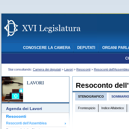
CONOSCERE LA CAMERA
DEPUTATI
ORGANI PARL
C
Stai consultando:
Camera dei deputati
>
Lavori
>
Resoconti
>
Resoconti dell'Assemble
LAVORI
Resoconto dell
STENOGRAFICO
SOMMARI
Frontespizio
Indice Alfabetico
Agenda dei Lavori
Resoconti
Resoconti dell'Assemblea