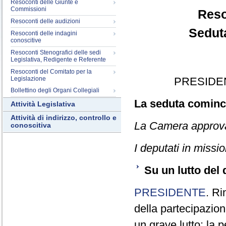
Resoconti delle Giunte e
Commissioni
Reso
Resoconti delle audizioni
Seduta
Resoconti delle indagini
conoscitive
Resoconti Stenografici delle sedi
Legislativa, Redigente e Referente
Resoconti del Comitato per la
Legislazione
PRESIDE
Bollettino degli Organi Collegiali
La seduta cominci
Attività Legislativa
Attività di indirizzo, controllo e
La Camera approva i
conoscitiva
I deputati in miss
Su un lutto del 
PRESIDENTE
. Ri
della partecipazion
un grave lutto: la 