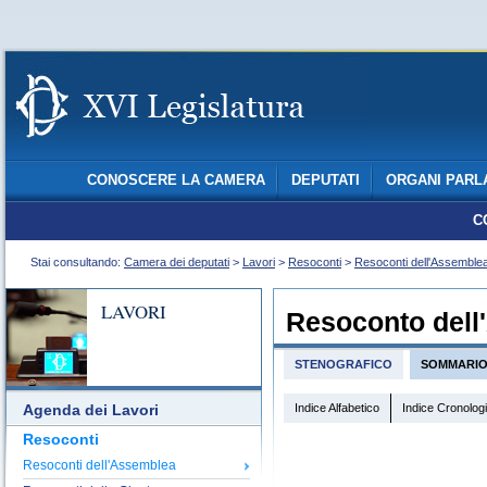
CONOSCERE LA CAMERA
DEPUTATI
ORGANI PARL
C
Stai consultando:
Camera dei deputati
>
Lavori
>
Resoconti
>
Resoconti dell'Assemble
LAVORI
Resoconto dell
STENOGRAFICO
SOMMARI
Indice Alfabetico
Indice Cronolog
Agenda dei Lavori
Resoconti
Resoconti dell'Assemblea