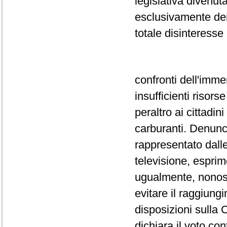
legislativa divenut
esclusivamente dem
totale disinteress
confronti dell'imme
insufficienti riso
peraltro ai cittadin
carburanti. Denuncia
rappresentato dalle
televisione, esprim
ugualmente, nonosta
evitare il raggiung
disposizioni sulla 
dichiara il voto co