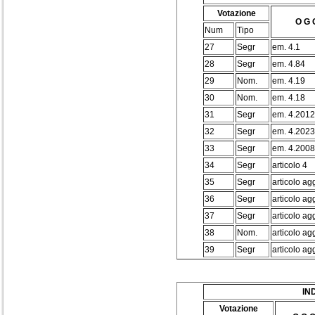
Votazione
O G 
Num
Tipo
27
Segr
em. 4.1
28
Segr
em. 4.84
29
Nom.
em. 4.19
30
Nom.
em. 4.18
31
Segr
em. 4.2012
32
Segr
em. 4.2023
33
Segr
em. 4.2008
34
Segr
articolo 4
35
Segr
articolo ag
36
Segr
articolo ag
37
Segr
articolo ag
38
Nom.
articolo ag
39
Segr
articolo ag
IN
Votazione