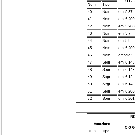
O G G
Num
Tipo
40
Nom.
em. 5.37
41
Nom.
em. 5.200
42
Nom.
em. 5.200
43
Nom.
em. 5.7
44
Nom.
em. 5.9
45
Nom.
em. 5.200
46
Nom.
articolo 5
47
Segr
em. 6.148
48
Segr
em. 6.143
49
Segr
em. 6.12
50
Segr
em. 6.14
51
Segr
em. 6.200
52
Segr
em. 6.201
IN
Votazione
O G G
Num
Tipo