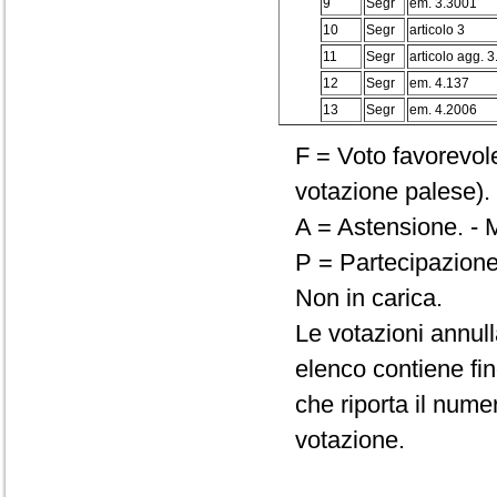
9
Segr
em. 3.3001
10
Segr
articolo 3
11
Segr
articolo agg. 3
12
Segr
em. 4.137
13
Segr
em. 4.2006
F = Voto favorevole
votazione palese). 
A = Astensione. - M
P = Partecipazione
Non in carica.
Le votazioni annul
elenco contiene fin
che riporta il numero
votazione.