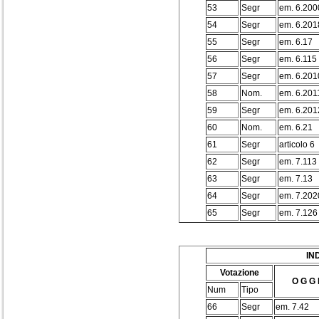
53
Segr
em. 6.200
54
Segr
em. 6.201
55
Segr
em. 6.17
56
Segr
em. 6.115
57
Segr
em. 6.201
58
Nom.
em. 6.201
59
Segr
em. 6.201
60
Nom.
em. 6.21
61
Segr
articolo 6
62
Segr
em. 7.113
63
Segr
em. 7.13
64
Segr
em. 7.202
65
Segr
em. 7.126
IN
Votazione
O G G 
Num
Tipo
66
Segr
em. 7.42