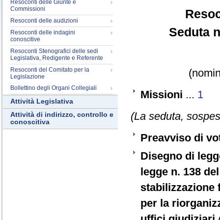
Resoconti delle Giunte e
Commissioni
Resoc
Resoconti delle audizioni
Seduta n
Resoconti delle indagini
conoscitive
Resoconti Stenografici delle sedi
Legislativa, Redigente e Referente
Resoconti del Comitato per la
(nomina
Legislazione
Bollettino degli Organi Collegiali
Missioni
...
1
Attività Legislativa
(La seduta, sospesa
Attività di indirizzo, controllo e
conoscitiva
Preavviso di vo
Disegno di legg
legge n. 138 del
stabilizzazione 
per la riorganiz
uffici giudiziari