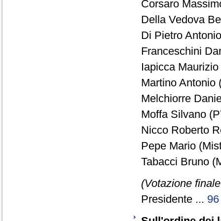
Corsaro Massimo
Della Vedova Be
Di Pietro Antonio
Franceschini Dar
Iapicca Maurizio 
Martino Antonio 
Melchiorre Danie
Moffa Silvano (P
Nicco Roberto Ro
Pepe Mario (Mist
Tabacci Bruno (M
(Votazione final
Presidente ...
96
Sull'ordine dei 