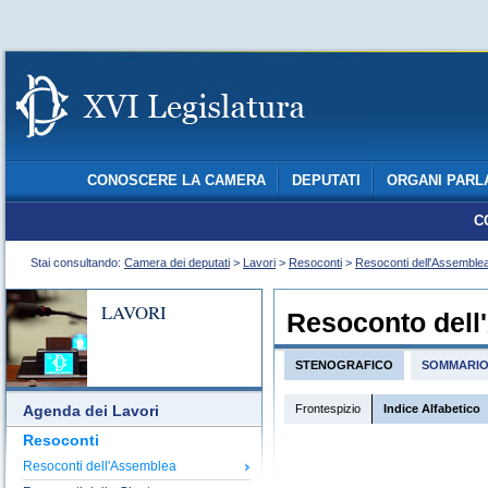
CONOSCERE LA CAMERA
DEPUTATI
ORGANI PARL
C
Stai consultando:
Camera dei deputati
>
Lavori
>
Resoconti
>
Resoconti dell'Assemble
LAVORI
Resoconto dell
STENOGRAFICO
SOMMARI
Frontespizio
Indice Alfabetico
Agenda dei Lavori
Resoconti
Resoconti dell'Assemblea