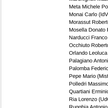
Meta Michele Po
Monai Carlo (IdV)
Morassut Roberto
Mosella Donato R
Narducci Franco 
Occhiuto Robert
Orlando Leoluca 
Palagiano Antoni
Palomba Federico
Pepe Mario (Mist
Polledri Massimo
Quartiani Ermini
Ria Lorenzo (Ud
Rugghia Antonio 