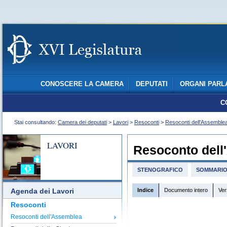
CONOSCERE LA CAMERA
DEPUTATI
ORGANI PARL
C
Stai consultando:
Camera dei deputati
>
Lavori
>
Resoconti
>
Resoconti dell'Assemble
LAVORI
Resoconto dell
STENOGRAFICO
SOMMARI
Indice
Documento intero
Ver
Agenda dei Lavori
Resoconti
Resoconti dell'Assemblea