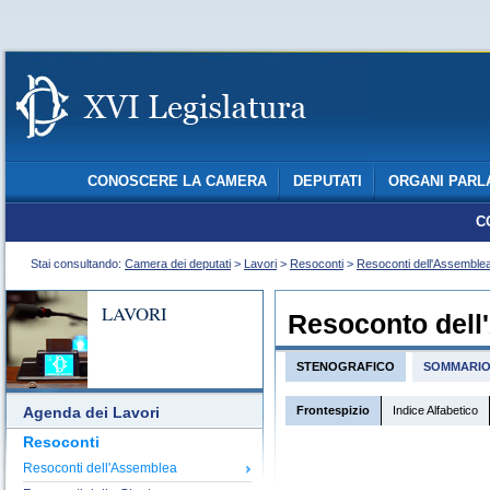
CONOSCERE LA CAMERA
DEPUTATI
ORGANI PARL
C
Stai consultando:
Camera dei deputati
>
Lavori
>
Resoconti
>
Resoconti dell'Assemble
LAVORI
Resoconto dell
STENOGRAFICO
SOMMARI
Frontespizio
Indice Alfabetico
Agenda dei Lavori
Resoconti
Resoconti dell'Assemblea