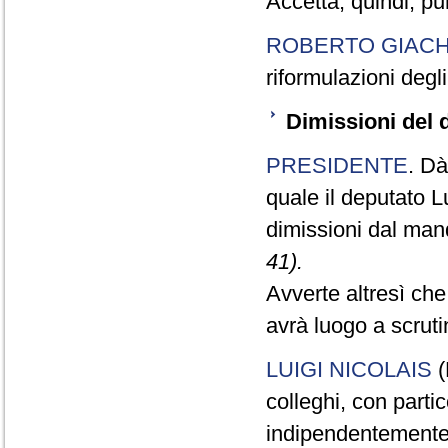
Accetta, quindi, pur
ROBERTO GIACH
riformulazioni degl
Dimissioni del 
PRESIDENTE
. Dà
quale il deputato L
dimissioni dal ma
41).
Avverte altresì che
avrà luogo a scrut
LUIGI NICOLAIS
(
colleghi, con parti
indipendentemente d