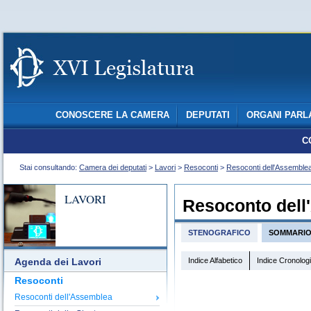
CONOSCERE LA CAMERA
DEPUTATI
ORGANI PARL
C
Stai consultando:
Camera dei deputati
>
Lavori
>
Resoconti
>
Resoconti dell'Assemble
LAVORI
Resoconto dell
STENOGRAFICO
SOMMARI
Indice Alfabetico
Indice Cronolog
Agenda dei Lavori
Resoconti
Resoconti dell'Assemblea