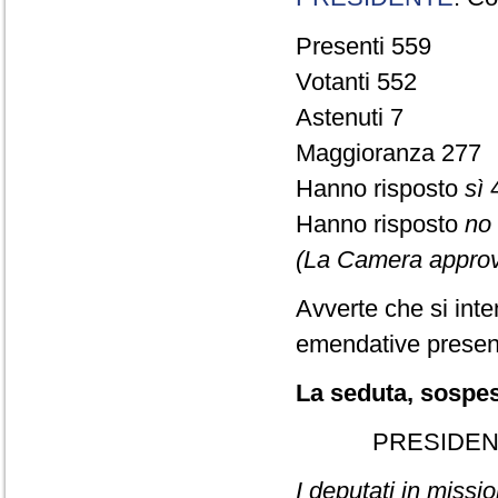
Presenti 559
Votanti 552
Astenuti 7
Maggioranza 277
Hanno risposto
sì
Hanno risposto
no
(La Camera approv
Avverte che si int
emendative presen
La seduta, sospesa
PRESIDEN
I deputati in missi