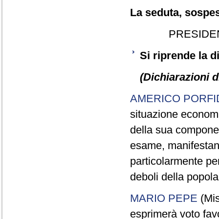
La seduta, sospesa
PRESIDE
Si riprende la 
(Dichiarazioni d
AMERICO PORFI
situazione economic
della sua componen
esame, manifestand
particolarmente pen
deboli della popola
MARIO PEPE
(Mi
esprimerà voto fav