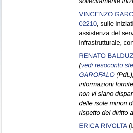
sollecitamente iniz
VINCENZO GAR
02210
, sulle inizia
assistenza del servi
infrastrutturale, co
RENATO BALDUZ
(
vedi resoconto st
GAROFALO
(PdL), 
informazioni fornite
non vi siano dispari
delle isole minori d
rispetto del diritto
ERICA RIVOLTA
(L