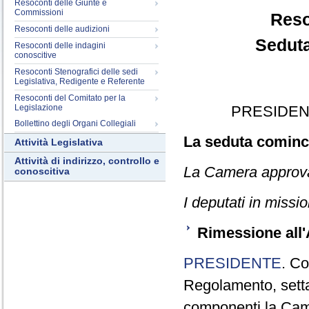
Resoconti delle Giunte e
Commissioni
Reso
Resoconti delle audizioni
Seduta
Resoconti delle indagini
conoscitive
Resoconti Stenografici delle sedi
Legislativa, Redigente e Referente
Resoconti del Comitato per la
Legislazione
PRESIDEN
Bollettino degli Organi Collegiali
La seduta cominci
Attività Legislativa
Attività di indirizzo, controllo e
La Camera approva i
conoscitiva
I deputati in missi
Rimessione all
PRESIDENTE
. Co
Regolamento, settan
componenti la Came