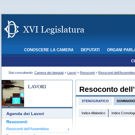
CONOSCERE LA CAMERA
DEPUTATI
ORGANI PARL
C
Stai consultando:
Camera dei deputati
>
Lavori
>
Resoconti
>
Resoconti dell'Assemble
LAVORI
Resoconto dell
STENOGRAFICO
SOMMARI
Indice Alfabetico
Indice Cronolog
Agenda dei Lavori
Resoconti
Resoconti dell'Assemblea