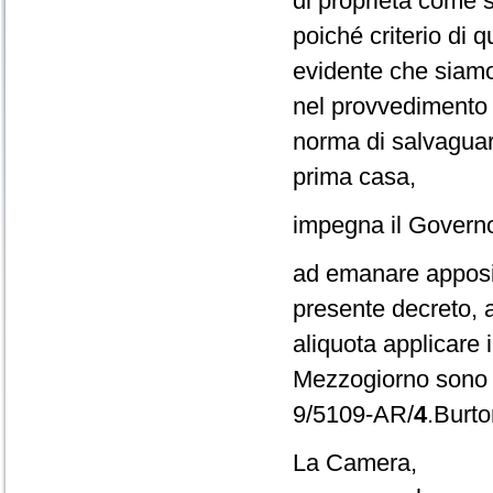
di proprietà come 
poiché criterio di 
evidente che siamo
nel provvedimento i
norma di salvaguar
prima casa,
impegna il Govern
ad emanare apposit
presente decreto, a
aliquota applicare 
Mezzogiorno sono t
9/5109-AR/
4
.Burto
La Camera,