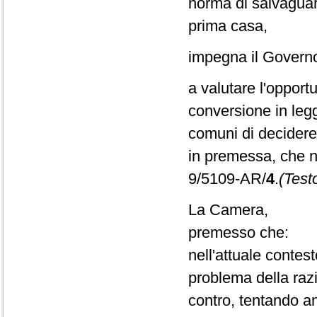
norma di salvaguar
prima casa,
impegna il Govern
a valutare l'opport
conversione in legg
comuni di decidere 
in premessa, che n
9/5109-AR/
4
.
(Test
La Camera,
premesso che:
nell'attuale contest
problema della raz
contro, tentando an