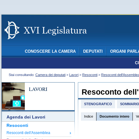
CONOSCERE LA CAMERA
DEPUTATI
ORGANI PARL
C
Stai consultando:
Camera dei deputati
>
Lavori
>
Resoconti
>
Resoconti dell'Assemble
LAVORI
Resoconto dell
STENOGRAFICO
SOMMARI
Indice
Documento intero
V
Agenda dei Lavori
Resoconti
Resoconti dell'Assemblea