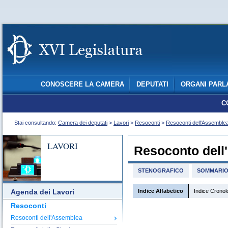
CONOSCERE LA CAMERA
DEPUTATI
ORGANI PARL
C
Stai consultando:
Camera dei deputati
>
Lavori
>
Resoconti
>
Resoconti dell'Assemble
LAVORI
Resoconto dell
STENOGRAFICO
SOMMARI
Indice Alfabetico
Indice Cronol
Agenda dei Lavori
Resoconti
Resoconti dell'Assemblea