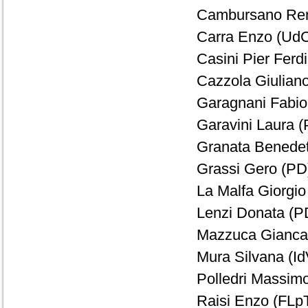
Cambursano Rena
Carra Enzo (UdC
Casini Pier Fer
Cazzola Giuliano
Garagnani Fabio 
Garavini Laura (
Granata Benedet
Grassi Gero (PD)
La Malfa Giorgio
Lenzi Donata (PD
Mazzuca Giancar
Mura Silvana (Id
Polledri Massimo
Raisi Enzo (FLpT