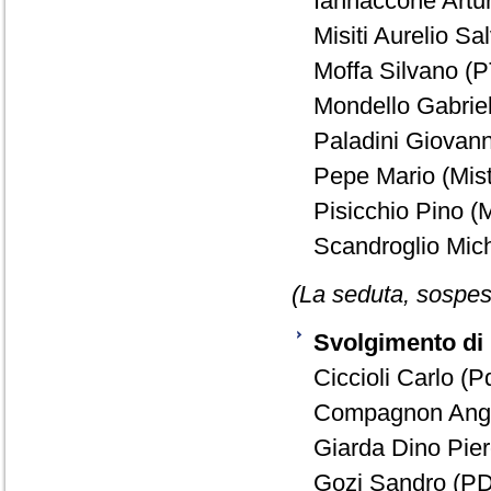
Iannaccone Artu
Misiti Aurelio S
Moffa Silvano (P
Mondello Gabrie
Paladini Giovanni
Pepe Mario (Mist
Pisicchio Pino (M
Scandroglio Mich
(La seduta, sospesa
Svolgimento di 
Ciccioli Carlo (P
Compagnon Ange
Giarda Dino Pie
Gozi Sandro (PD)