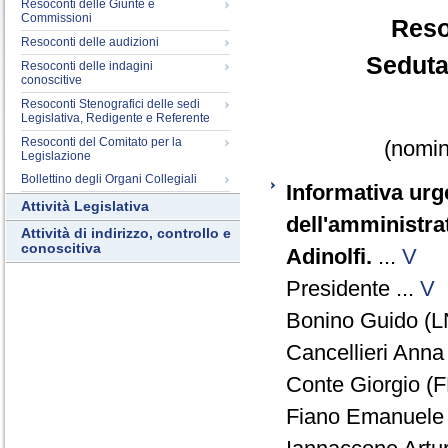
Resoconti delle Giunte e
Commissioni
Reso
Resoconti delle audizioni
Seduta
Resoconti delle indagini
conoscitive
Resoconti Stenografici delle sedi
Legislativa, Redigente e Referente
Resoconti del Comitato per la
(nomina
Legislazione
Bollettino degli Organi Collegiali
Informativa urg
Attività Legislativa
dell'amministra
Attività di indirizzo, controllo e
conoscitiva
Adinolfi.
...
V
Presidente ...
V
Bonino Guido (L
Cancellieri Anna
Conte Giorgio (F
Fiano Emanuele 