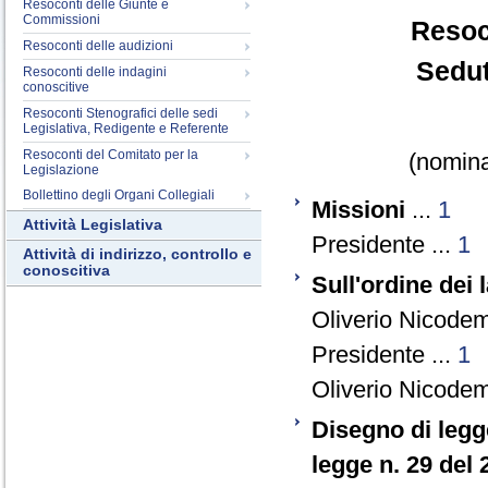
Resoconti delle Giunte e
Commissioni
Resoc
Resoconti delle audizioni
Sedut
Resoconti delle indagini
conoscitive
Resoconti Stenografici delle sedi
Legislativa, Redigente e Referente
Resoconti del Comitato per la
(nomina
Legislazione
Bollettino degli Organi Collegiali
Missioni
...
1
Attività Legislativa
Presidente ...
1
Attività di indirizzo, controllo e
conoscitiva
Sull'ordine dei 
Oliverio Nicode
Presidente ...
1
Oliverio Nicode
Disegno di legg
legge n. 29 del 