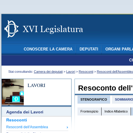
CONOSCERE LA CAMERA
DEPUTATI
ORGANI PARL
C
Stai consultando:
Camera dei deputati
>
Lavori
>
Resoconti
>
Resoconti dell'Assemble
LAVORI
Resoconto dell
STENOGRAFICO
SOMMARI
Frontespizio
Indice Alfabetico
Agenda dei Lavori
Resoconti
Resoconti dell'Assemblea