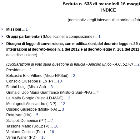
Seduta n. 633 di mercoledì 16 magg
INDICE
(nominativi degli intervenuti in ordine alfab
Missioni
...
1
Gruppi parlamentari
(Modifica nella composizione) ...
1
Disegno di legge di conversione, con modificazioni, del decreto-legge n. 29 
integrazioni al decreto-legge n. 1 del 2012 e al decreto legge n. 201 del 2011
della discussione) ...
1
(Dichiarazioni di voto sulla questione di fiducia - Articolo unico - A.C. 5178)
...
2
Presidente ...
2
Belcastro Elio Vittorio (Misto-NPSud) ...
2
Consolo Giuseppe (FLpTP) ...
10
Fabbri Luigi (Misto-ApI) ...
3
Grimaldi Ugo Maria Gianfranco (Misto-G.Sud-PPA) ...
4
La Malfa Giorgio (Misto-LD-MAIE) ...
2
Montagnoli Alessandro (LNP) ...
12
Ossorio Giuseppe (Misto-R-A) ...
3
Rota Ivan (IdV) ...
5
Scilipoti Domenico (PT) ...
7
Tassone Mario (UdCpTP) ...
10
Ventucci Cosimo (PdL) ...
16
Verini Walter (PD) ...
15