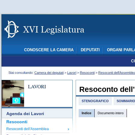
CONOSCERE LA CAMERA
DEPUTATI
ORGANI PARL
C
Stai consultando:
Camera dei deputati
>
Lavori
>
Resoconti
>
Resoconti dell'Assemble
LAVORI
Resoconto dell
STENOGRAFICO
SOMMARI
Indice
Documento intero
Agenda dei Lavori
Resoconti
Resoconti dell'Assemblea