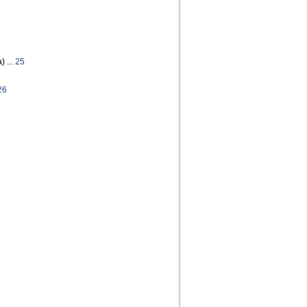
) ...
25
26