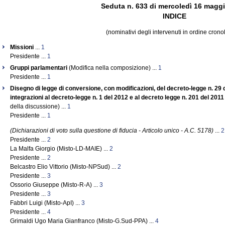
Seduta n. 633 di mercoledì 16 magg
INDICE
(nominativi degli intervenuti in ordine crono
Missioni
...
1
Presidente ...
1
Gruppi parlamentari
(Modifica nella composizione) ...
1
Presidente ...
1
Disegno di legge di conversione, con modificazioni, del decreto-legge n. 29 
integrazioni al decreto-legge n. 1 del 2012 e al decreto legge n. 201 del 2011
della discussione) ...
1
Presidente ...
1
(Dichiarazioni di voto sulla questione di fiducia - Articolo unico - A.C. 5178)
...
2
Presidente ...
2
La Malfa Giorgio (Misto-LD-MAIE) ...
2
Presidente ...
2
Belcastro Elio Vittorio (Misto-NPSud) ...
2
Presidente ...
3
Ossorio Giuseppe (Misto-R-A) ...
3
Presidente ...
3
Fabbri Luigi (Misto-ApI) ...
3
Presidente ...
4
Grimaldi Ugo Maria Gianfranco (Misto-G.Sud-PPA) ...
4