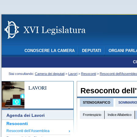
CONOSCERE LA CAMERA
DEPUTATI
ORGANI PARL
C
Stai consultando:
Camera dei deputati
>
Lavori
>
Resoconti
>
Resoconti dell'Assemble
LAVORI
Resoconto dell
STENOGRAFICO
SOMMARI
Frontespizio
Indice Alfabetico
Agenda dei Lavori
Resoconti
Resoconti dell'Assemblea