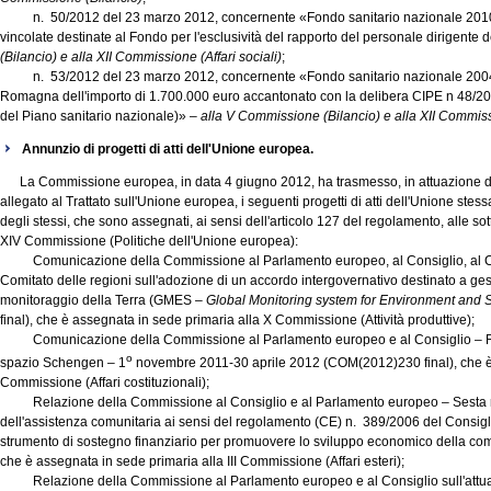
n. 50/2012 del 23 marzo 2012, concernente «Fondo sanitario nazionale 2010. R
vincolate destinate al Fondo per l'esclusività del rapporto del personale dirigente d
(Bilancio) e alla XII Commissione (Affari sociali)
;
n. 53/2012 del 23 marzo 2012, concernente «Fondo sanitario nazionale 2004.
Romagna dell'importo di 1.700.000 euro accantonato con la delibera CIPE n 48/2005 
del Piano sanitario nazionale)» –
alla V Commissione (Bilancio) e alla XII Commissi
Annunzio di progetti di atti dell'Unione europea.
La Commissione europea, in data 4 giugno 2012, ha trasmesso, in attuazione del
allegato al Trattato sull'Unione europea, i seguenti progetti di atti dell'Unione stes
degli stessi, che sono assegnati, ai sensi dell'articolo 127 del regolamento, alle so
XIV Commissione (Politiche dell'Unione europea):
Comunicazione della Commissione al Parlamento europeo, al Consiglio, al Co
Comitato delle regioni sull'adozione di un accordo intergovernativo destinato a ges
monitoraggio della Terra (GMES –
Global Monitoring system for Environment and S
final), che è assegnata in sede primaria alla X Commissione (Attività produttive);
Comunicazione della Commissione al Parlamento europeo e al Consiglio – Rel
o
spazio Schengen – 1
novembre 2011-30 aprile 2012 (COM(2012)230 final), che è 
Commissione (Affari costituzionali);
Relazione della Commissione al Consiglio e al Parlamento europeo – Sesta re
dell'assistenza comunitaria ai sensi del regolamento (CE) n. 389/2006 del Consigli
strumento di sostegno finanziario per promuovere lo sviluppo economico della com
che è assegnata in sede primaria alla III Commissione (Affari esteri);
Relazione della Commissione al Parlamento europeo e al Consiglio sull'attuaz