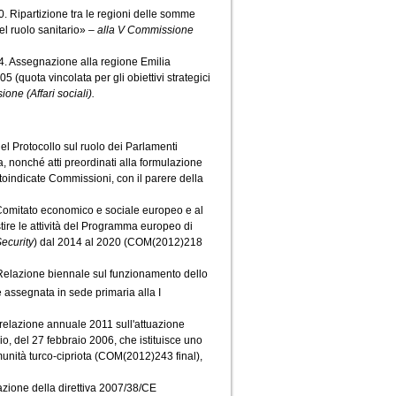
ipartizione tra le regioni delle somme
el ruolo sanitario» –
alla V Commissione
 Assegnazione alla regione Emilia
(quota vincolata per gli obiettivi strategici
one (Affari sociali).
 Protocollo sul ruolo dei Parlamenti
sa, nonché atti preordinati alla formulazione
ttoindicate Commissioni, con il parere della
mitato economico e sociale europeo e al
tire le attività del Programma europeo di
ecurity
) dal 2014 al 2020 (COM(2012)218
azione biennale sul funzionamento dello
assegnata in sede primaria alla I
lazione annuale 2011 sull'attuazione
o, del 27 febbraio 2006, che istituisce uno
unità turco-cipriota (COM(2012)243 final),
ione della direttiva 2007/38/CE