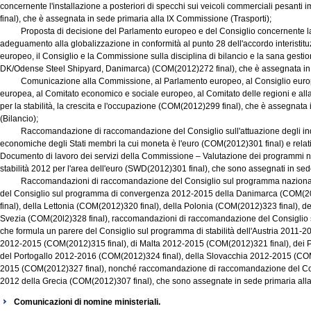
concernente l'installazione a posteriori di specchi sui veicoli commerciali pesant
final), che è assegnata in sede primaria alla IX Commissione (Trasporti);
Proposta di decisione del Parlamento europeo e del Consiglio concernente la 
adeguamento alla globalizzazione in conformità al punto 28 dell'accordo interistit
europeo, il Consiglio e la Commissione sulla disciplina di bilancio e la sana ges
DK/Odense Steel Shipyard, Danimarca) (COM(2012)272 final), che è assegnata in 
Comunicazione alla Commissione, al Parlamento europeo, al Consiglio europeo
europea, al Comitato economico e sociale europeo, al Comitato delle regioni e all
per la stabilità, la crescita e l'occupazione (COM(2012)299 final), che è assegnat
(Bilancio);
Raccomandazione di raccomandazione del Consiglio sull'attuazione degli indiri
economiche degli Stati membri la cui moneta è l'euro (COM(2012)301 final) e re
Documento di lavoro dei servizi della Commissione – Valutazione dei programmi na
stabilità 2012 per l'area dell'euro (SWD(2012)301 final), che sono assegnati in se
Raccomandazioni di raccomandazione del Consiglio sul programma nazionale d
del Consiglio sul programma di convergenza 2012-2015 della Danimarca (COM(20
final), della Lettonia (COM(2012)320 final), della Polonia (COM(2012)323 final), 
Svezia (COM(20l2)328 final), raccomandazioni di raccomandazione del Consiglio 
che formula un parere del Consiglio sul programma di stabilità dell'Austria 2011
2012-2015 (COM(2012)315 final), di Malta 2012-2015 (COM(2012)321 final), dei 
del Portogallo 2012-2016 (COM(2012)324 final), della Slovacchia 2012-2015 (COM
2015 (COM(2012)327 final), nonché raccomandazione di raccomandazione del Con
2012 della Grecia (COM(2012)307 final), che sono assegnate in sede primaria all
Comunicazioni di nomine ministeriali.