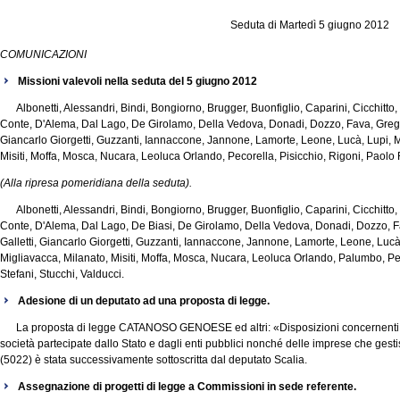
Seduta di Martedì 5 giugno 2012
COMUNICAZIONI
Missioni valevoli nella seduta del 5 giugno 2012
Albonetti, Alessandri, Bindi, Bongiorno, Brugger, Buonfiglio, Caparini, Cicchitto,
Conte, D'Alema, Dal Lago, De Girolamo, Della Vedova, Donadi, Dozzo, Fava, Gregor
Giancarlo Giorgetti, Guzzanti, Iannaccone, Jannone, Lamorte, Leone, Lucà, Lupi, M
Misiti, Moffa, Mosca, Nucara, Leoluca Orlando, Pecorella, Pisicchio, Rigoni, Paolo 
(Alla ripresa pomeridiana della seduta).
Albonetti, Alessandri, Bindi, Bongiorno, Brugger, Buonfiglio, Caparini, Cicchitto,
Conte, D'Alema, Dal Lago, De Biasi, De Girolamo, Della Vedova, Donadi, Dozzo, Fa
Galletti, Giancarlo Giorgetti, Guzzanti, Iannaccone, Jannone, Lamorte, Leone, Lucà,
Migliavacca, Milanato, Misiti, Moffa, Mosca, Nucara, Leoluca Orlando, Palumbo, Pe
Stefani, Stucchi, Valducci.
Adesione di un deputato ad una proposta di legge.
La proposta di legge CATANOSO GENOESE ed altri: «Disposizioni concernenti l'
società partecipate dallo Stato e dagli enti pubblici nonché delle imprese che ges
(5022) è stata successivamente sottoscritta dal deputato Scalia.
Assegnazione di progetti di legge a Commissioni in sede referente.