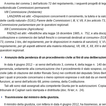
A norma del comma 1 dell'articolo 72 del regolamento, i seguenti progetti di legg
sottoindicate Commissioni permanenti:
VIII Commissione (Ambiente):
LANZARIN ed altri: «Disposizioni concernenti il censimento, la tutela e la valoriz
delle cavità naturali» (5161)
Parere delle Commissioni I, III, V, VII, X (
ex
articolo 73
Commissione parlamentare per le questioni regionali.
XIII Commissione (Agricoltura):
FAENZI ed altri: «Modifiche alla legge 16 dicembre 1985, n. 752, e alla disciplin
coltivazione e commercio dei tartufi freschi o conservati destinati al consumo» (51
73, comma 1-
bis
, del regolamento, per le disposizioni in materia di sanzioni), V, VI 
regolamento, per gli aspetti attinenti alla materia tributaria), VII, VIII, X, XII, XIV 
questioni regionali.
Annunzio della pendenza di un procedimento civile ai fini di una deliberazion
In data 4 giugno 2012 – ai sensi dell'articolo 3, comma 4, della legge n. 140 del 2
pervenuta, unitamente alla comunicazione che il procedimento è stato sospeso, copi
civile (atto di citazione del dottor Renato Soru) nei confronti del deputato Silvio Berl
per i quali si procede concernano o meno opinioni espresse o voti dati da un memb
funzioni, ai sensi dell'articolo 68, primo comma, della Costituzione.
Tali atti sono stati assegnati alla competente Giunta per le autorizzazioni. Copia
tribunale di Cagliari sarà stampata e distribuita (doc. IV-
ter
, n. 24).
Trasmissione dal ministro della giustizia.
Il ministro della giustizia, con lettera in data 4 giugno 2012, ha trasmesso, ai sen