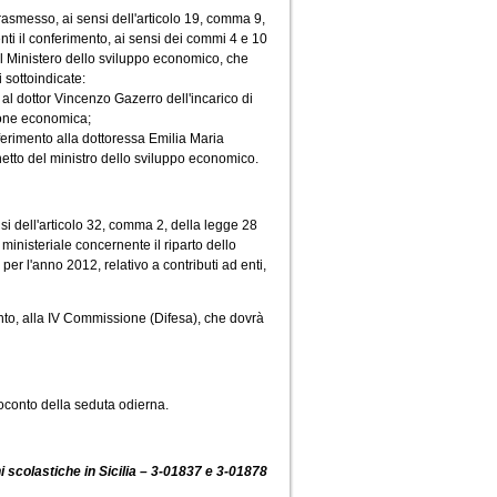
asmesso, ai sensi dell'articolo 19, comma 9,
ti il conferimento, ai sensi dei commi 4 e 10
del Ministero dello sviluppo economico, che
 sottoindicate:
dottor Vincenzo Gazerro dell'incarico di
sione economica;
rimento alla dottoressa Emilia Maria
inetto del ministro dello sviluppo economico.
i dell'articolo 32, comma 2, della legge 28
inisteriale concernente il riparto dello
per l'anno 2012, relativo a contributi ad enti,
to, alla IV Commissione (Difesa), che dovrà
oconto della seduta odierna.
ni scolastiche in Sicilia – 3-01837 e 3-01878