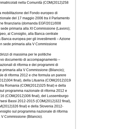
i immatricolati nella Comunità (COM(2012)258
mobilitazione del Fondo europeo di
uzionale del 17 maggio 2006 tra il Parlamento
tione finanziaria (domanda EGF/2011/008
sede primaria alla XI Commissione (Lavoro);
, al Consiglio, alla Banca centrale
a Banca europea per gli investimenti – Azione
a in sede primaria alla V Commissione
zzi di massima per le politiche
lativo documento di accompagnamento –
zionali di riforma e dei programmi di
de primaria alla V Commissione (Bilancio);
i riforma 2012 e che formula un parere
12)304 final), della Lituania (COM(2012)319
della Romania (COM(2012)325 final) e della
sul programma nazionale di riforma 2012 e
-2016 (COM(2012)306 final), del Lussemburgo
Paesi Bassi 2012-2015 (COM(2012)322 final),
(2012)326 final) e della Slovenia 2012-
siglio sul programma nazionale di riforma
a V Commissione (Bilancio).