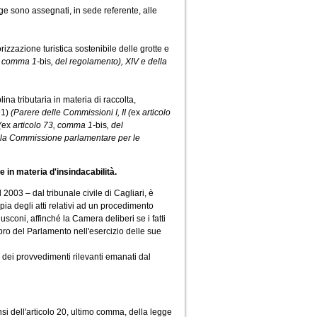
e sono assegnati, in sede referente, alle
zazione turistica sostenibile delle grotte e
, comma 1-
bis
, del regolamento), XIV e della
a tributaria in materia di raccolta,
91)
(Parere delle Commissioni I, II (
ex
articolo
(
ex
articolo 73, comma 1-
bis
, del
e della Commissione parlamentare per le
e in materia d'insindacabilità.
003 – dal tribunale civile di Cagliari, è
a degli atti relativi ad un procedimento
usconi, affinché la Camera deliberi se i fatti
ro del Parlamento nell'esercizio delle sue
 dei provvedimenti rilevanti emanati dal
si dell'articolo 20, ultimo comma, della legge