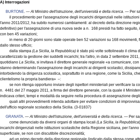
A) Interrogazioni
BURTONE
. —
Al Ministro dell'istruzione, dell'università e della ricerca
. — Per s
il procedimento per l'assegnazione degli incarichi dirigenziali nelle istituzioni 
l'anno 2011/2012, ha subito numerosi cambiamenti: al decreto della direzione regio
definitivo) per l'assegnazione di una nuova sede a n. 168 presidi ha fatto seguito, i
con ben 45 variazioni;
in meno di 20 giorni sono state operate ben 52 variazioni su 168 movimenti, final
dallo stesso ufficio;
dalla stampa
(La Sicilia
,
la Repubblica)
è stato più volte sottolineato il clima 
caratterizzato la gestione dei suddetti incarichi; tra l'altro, in data 2 settembre 201
quotidiano
La Sicilia
, si invitava il direttore generale regionale «a comunicare, con 
stanno determinando l'assegnazione degli incarichi ai dirigenti scolastici, dissip
intorbidendo la dirigenza scolastica, soprattutto in una regione, come la Sicilia, che 
clientelismo la propria bandiera» –:
se non ritenga opportuno inviare degli ispettori ministeriali per verificare la corre
n. 4481 del 27 maggio 2011, a firma del direttore generale, con la quale il Ministero 
indicava criteri, tempi e modalità da seguire nella procedura di assegnazione degli 
quali altri provvedimenti intenda adottare per evitare condizioni di improvvisazi
dell'ufficio regionale scolastico della Sicilia. (3-01837)
GRANATA
. —
Al Ministro dell'istruzione, dell'università e della ricerca
. — Per s
come denunciato da diversi organi di stampa locali
(La Sicilia
,
la Repubblica
incarichi dirigenziali nelle istituzioni scolastiche della Regione siciliana, per l'an
superficiale, se non con discutibile discrezionalità;
ad un primo decreto della direzione regionale (indicato dalla stessa come atto 