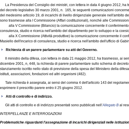
La Presidenza del Consiglio dei ministri, con lettera in data 4 giugno 2012, ha tr
del decreto legislativo 30 marzo 2001, n. 165, le seguenti comunicazioni concernen
del medesimo articolo 19, di incarichi di livello dirigenziale generale nell'ambito 
sono trasmesse alla I Commissione (Affari costituzionali), nonché alle Commissioni
alla V Commissione (Bilancio) la comunicazione concernente il conferimento al 
consulenza, studio e ricerca nell'ambito del dipartimento per lo sviluppo e la coe
alla X Commissione (Attività produttive) la comunicazione concernente il confe
Masiello dell'incarico di consulenza, studio e ricerca nell'ambito dell'ufficio di Gab
Richiesta di un parere parlamentare su atti del Governo.
Il ministro della difesa, con lettera in data 21 maggio 2012, ha trasmesso, ai sens
dicembre 2001, n, 448, la richiesta di parere parlamentare sullo schema di decreto m
stanziamento iscritto nello stato di previsione della spesa del Ministero della difesa 
istituti, associazioni, fondazioni ed altri organismi (482).
Tale richiesta è assegnata, ai sensi del comma 4 dell'articolo 143 del regolamen
esprimere il prescritto parere entro il 25 giugno 2012.
Atti di controllo e di indirizzo.
Gli atti di controllo e di indirizzo presentati sono pubblicati nell’
Allegato B
al res
INTERPELLANZE E INTERROGAZIONI
Problematiche riguardanti l'assegnazione di incarichi dirigenziali nelle istituzio