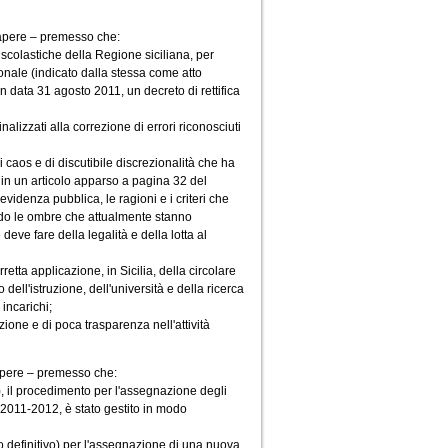
apere – premesso che:
scolastiche della Regione siciliana, per
nale (indicato dalla stessa come atto
n data 31 agosto 2011, un decreto di rettifica
izzati alla correzione di errori riconosciuti
di caos e di discutibile discrezionalità che ha
1, in un articolo apparso a pagina 32 del
evidenza pubblica, le ragioni e i criteri che
ando le ombre che attualmente stanno
deve fare della legalità e della lotta al
tta applicazione, in Sicilia, della circolare
dell'istruzione, dell'università e della ricerca
incarichi;
one e di poca trasparenza nell'attività
apere – premesso che:
), il procedimento per l'assegnazione degli
no 2011-2012, è stato gestito in modo
definitivo) per l'assegnazione di una nuova