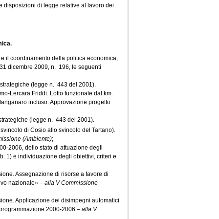
 disposizioni di legge relative al lavoro dei
mica.
 il coordinamento della politica economica,
e 31 dicembre 2009, n. 196, le seguenti
rategiche (legge n. 443 del 2001).
o-Lercara Friddi. Lotto funzionale dal km.
o Manganaro incluso. Approvazione progetto
rategiche (legge n. 443 del 2001).
 svincolo di Cosio allo svincolo del Tartano).
missione (Ambiente)
;
2006, dello stato di attuazione degli
. 1) e individuazione degli obiettivi, criteri e
ne. Assegnazione di risorse a favore di
ilievo nazionale» –
alla V Commissione
ne. Applicazione dei disimpegni automatici
o di programmazione 2000-2006 –
alla V