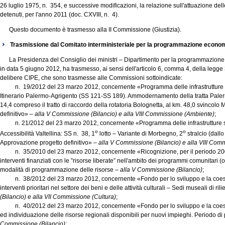
26 luglio 1975, n. 354, e successive modificazioni, la relazione sull'attuazione delle
detenuti, per l'anno 2011 (doc. CXVIII, n. 4).
Questo documento è trasmesso alla II Commissione (Giustizia).
Trasmissione dal Comitato interministeriale per la programmazione econo
La Presidenza del Consiglio dei ministri – Dipartimento per la programmazione e
in data 5 giugno 2012, ha trasmesso, ai sensi dell'articolo 6, comma 4, della legg
delibere CIPE, che sono trasmesse alle Commissioni sottoindicate:
n. 19/2012 del 23 marzo 2012, concernente «Programma delle infrastrutture st
Itinerario Palermo-Agrigento (SS 121-SS 189). Ammodernamento della tratta Palerm
14,4 compreso il tratto di raccordo della rotatoria Bolognetta, al km. 48,0 svincol
definitivo» –
alla V Commissione (Bilancio) e alla VIII Commissione (Ambiente)
;
n. 21/2012 del 23 marzo 2012, concernente «Programma delle infrastrutture st
o
o
Accessibilità Valtellina: SS n. 38, 1
lotto – Variante di Morbegno, 2
stralcio (dallo
Approvazione progetto definitivo» –
alla V Commissione (Bilancio) e alla VIII Com
n. 35/2010 del 23 marzo 2012, concernente «Ricognizione, per il periodo 2000-
interventi finanziati con le ”risorse liberate” nell'ambito dei programmi comunitari (ob
modalità di programmazione delle risorse –
alla V Commissione (Bilancio)
;
n. 38/2012 del 23 marzo 2012, concernente «Fondo per lo sviluppo e la coesio
interventi prioritari nel settore dei beni e delle attività culturali – Sedi museali di r
(Bilancio) e alla VII Commissione (Cultura)
;
n. 40/2012 del 23 marzo 2012, concernente «Fondo per lo sviluppo e la coesio
ed individuazione delle risorse regionali disponibili per nuovi impieghi. Period
Commissione (Bilancio)
;