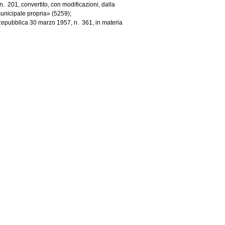
01, convertito, con modificazioni, dalla
municipale propria» (5259);
epubblica 30 marzo 1957, n. 361, in materia
e sono assegnati, in sede referente, alle
Costituzione, in materia di interesse
e l'esercizio di talune funzioni notarili da
 in materia di responsabilità e di obblighi dei
 I, II (
ex
articolo 73, comma 1-
bis,
del
 201, convertito, con modificazioni, dalla
onvertito, con modificazioni, dalla legge 24