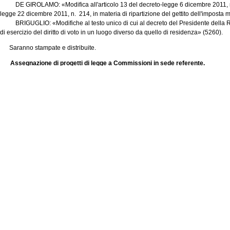
DE GIROLAMO: «Modifica all'articolo 13 del decreto-legge 6 dicembre 2011, n. 2
legge 22 dicembre 2011, n. 214, in materia di ripartizione del gettito dell'imposta 
BRIGUGLIO: «Modifiche al testo unico di cui al decreto del Presidente della R
di esercizio del diritto di voto in un luogo diverso da quello di residenza» (5260).
Saranno stampate e distribuite.
Assegnazione di progetti di legge a Commissioni in sede referente.
A norma del comma 1 dell'articolo 72 del regolamento, i seguenti progetti di legg
sottoindicate Commissioni permanenti:
I Commissione (Affari costituzionali):
PROPOSTA DI LEGGE COSTITUZIONALE BIANCONI: «Modifica all'articolo 11 della 
nazionale» (5221)
Parere della III Commissione.
II Commissione (Giustizia):
BARBIERI: «Modifica all'articolo 1 della legge 16 febbraio 1913, n. 89, concernent
parte degli avvocati» (5227)
Parere delle Commissioni I e V.
X Commissione (Attività produttive):
FAVA: «Modifica degli articoli 16 e 17 del decreto legislativo 9 aprile 2003, n. 70,
prestatori di servizi della società dell'informazione» (5224)
Parere delle Commissioni
regolamento), VII, IX (
ex
articolo 73, comma 1-
bis,
del regolamento), XII e XIV.
XI Commissione (Lavoro):
DOZZO ed altri: «Modifiche agli articoli 24 del decreto-legge 6 dicembre 2011, n.
legge 22 dicembre 2011, n. 214, e 6 del decreto-legge 29 dicembre 2011, n. 216, c