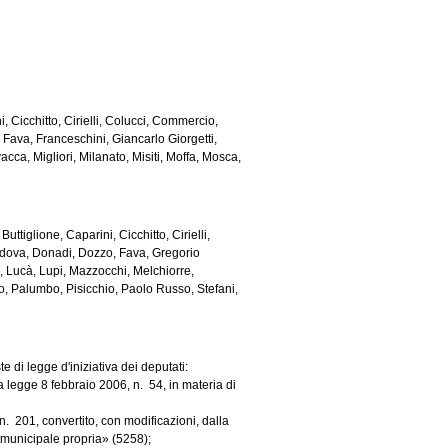
 Cicchitto, Cirielli, Colucci, Commercio,
ava, Franceschini, Giancarlo Giorgetti,
ca, Migliori, Milanato, Misiti, Moffa, Mosca,
tiglione, Caparini, Cicchitto, Cirielli,
dova, Donadi, Dozzo, Fava, Gregorio
, Lucà, Lupi, Mazzocchi, Melchiorre,
do, Palumbo, Pisicchio, Paolo Russo, Stefani,
di legge d'iniziativa dei deputati:
legge 8 febbraio 2006, n. 54, in materia di
01, convertito, con modificazioni, dalla
 municipale propria» (5258);