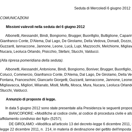
Seduta di Mercoledì 6 giugno 2012
COMUNICAZIONI
Missioni valevoli nella seduta del 6 giugno 2012
Albonetti, Alessandri, Bindi, Bongiorno, Brugger, Buonfiglio, Buttiglione, Caparini,
Gianfranco Conte, D'Alema, Dal Lago, De Girolamo, Della Vedova, Donadi, Dozzo, F
Guzzanti, Iannaccone, Jannone, Leone, Lucà, Lupi, Mazzocchi, Melchiorre, Migliavac
Nucara, Leoluca Orlando, Pisicchio, Stefani, Stucchi, Valducci.
(Alla ripresa pomeridiana della seduta).
Albonetti, Alessandri, Antonione, Bindi, Bongiorno, Boniver, Brugger, Buonfiglio, But
Colucci, Commercio, Gianfranco Conte, D'Alema, Dal Lago, De Girolamo, Della Ve
Fontana, Franceschini, Giancarlo Giorgetti, Guzzanti, Iannaccone, Jannone, Leone
Migliavacca, Migliori, Milanato, Misiti, Moffa, Mosca, Mura, Nucara, Leoluca Orlan
Stucchi, Valducci.
Annunzio di proposte di legge.
In data 5 giugno 2012 sono state presentate alla Presidenza le seguenti proposte 
BIANCOFIORE: «Modifiche al codice civile, al codice di procedura civile e alla 
affidamento condiviso dei figli» (5257);
DE GIROLAMO: «Modifica all'articolo 13 del decreto-legge 6 dicembre 2011, n. 2
legge 22 dicembre 2011, n. 214, in materia di destinazione del gettito dell'imposta