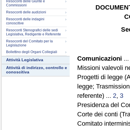
Resoconti delle Giunte e
Commissioni
DOCUMENT
Resoconti delle audizioni
C
Resoconti delle indagini
conoscitive
Sed
Resoconti Stenografici delle sedi
Legislativa, Redigente e Referente
Resoconti del Comitato per la
Legislazione
Bollettino degli Organi Collegiali
Comunicazioni
..
Attività Legislativa
Missioni valevoli n
Attività di indirizzo, controllo e
conoscitiva
Progetti di legge 
legge; Trasmissio
referente) ...
2
,
3
Presidenza del Cons
Corte dei conti (Tr
Comitato intermini