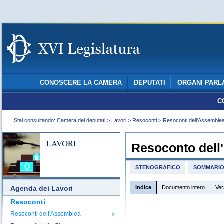
CONOSCERE LA CAMERA
DEPUTATI
ORGANI PARL
C
Stai consultando:
Camera dei deputati
>
Lavori
>
Resoconti
>
Resoconti dell'Assemble
LAVORI
Resoconto dell
STENOGRAFICO
SOMMARI
Indice
Documento intero
Ver
Agenda dei Lavori
Resoconti
Resoconti dell'Assemblea