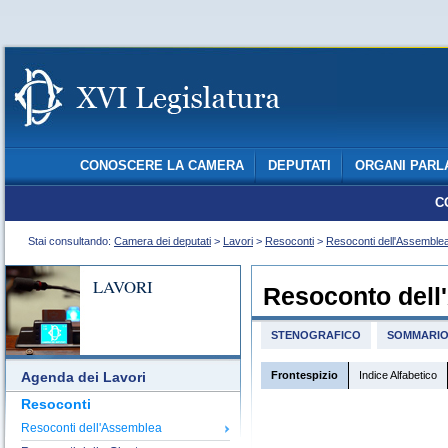
CONOSCERE LA CAMERA
DEPUTATI
ORGANI PARL
C
Stai consultando:
Camera dei deputati
>
Lavori
>
Resoconti
>
Resoconti dell'Assemble
LAVORI
Resoconto dell
STENOGRAFICO
SOMMARI
Frontespizio
Indice Alfabetico
Agenda dei Lavori
Resoconti
Resoconti dell'Assemblea