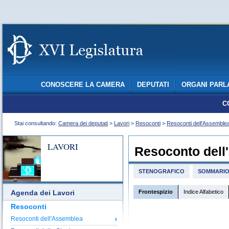
CONOSCERE LA CAMERA
DEPUTATI
ORGANI PARL
C
Stai consultando:
Camera dei deputati
>
Lavori
>
Resoconti
>
Resoconti dell'Assemble
LAVORI
Resoconto dell
STENOGRAFICO
SOMMARI
Frontespizio
Indice Alfabetico
Agenda dei Lavori
Resoconti
Resoconti dell'Assemblea