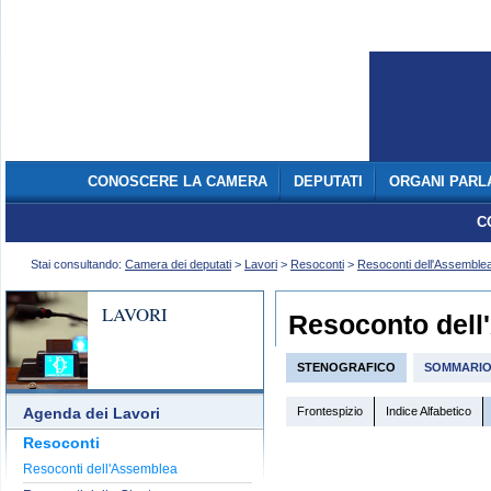
CONOSCERE LA CAMERA
DEPUTATI
ORGANI PARL
C
Stai consultando:
Camera dei deputati
>
Lavori
>
Resoconti
>
Resoconti dell'Assemble
LAVORI
Resoconto dell
STENOGRAFICO
SOMMARI
Frontespizio
Indice Alfabetico
Agenda dei Lavori
Resoconti
Resoconti dell'Assemblea