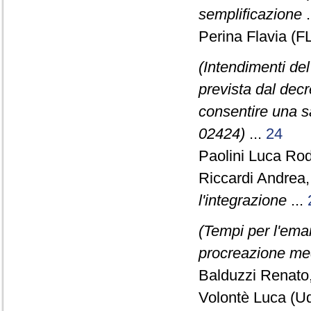
semplificazione
.
Perina Flavia (F
(Intendimenti del
prevista dal decr
consentire una san
02424)
...
24
Paolini Luca Rod
Riccardi Andrea
l'integrazione
...
(Tempi per l'ema
procreazione med
Balduzzi Renato
Volontè Luca (U