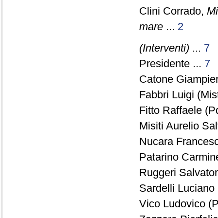
Clini Corrado,
Mi
mare
...
2
(Interventi)
...
7
Presidente ...
7
Catone Giampier
Fabbri Luigi (Mis
Fitto Raffaele (P
Misiti Aurelio S
Nucara Francesco
Patarino Carmin
Ruggeri Salvato
Sardelli Luciano 
Vico Ludovico (P