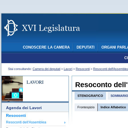
CONOSCERE LA CAMERA
DEPUTATI
ORGANI PARL
C
Stai consultando:
Camera dei deputati
>
Lavori
>
Resoconti
>
Resoconti dell'Assemble
LAVORI
Resoconto dell
STENOGRAFICO
SOMMARI
Frontespizio
Indice Alfabetico
Agenda dei Lavori
Resoconti
Resoconti dell'Assemblea