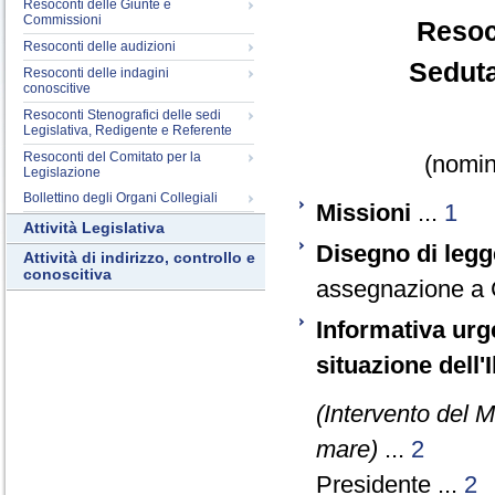
Resoconti delle Giunte e
Commissioni
Resoc
Resoconti delle audizioni
Seduta
Resoconti delle indagini
conoscitive
Resoconti Stenografici delle sedi
Legislativa, Redigente e Referente
Resoconti del Comitato per la
(nomina
Legislazione
Bollettino degli Organi Collegiali
Missioni
...
1
Attività Legislativa
Disegno di legg
Attività di indirizzo, controllo e
conoscitiva
assegnazione a C
Informativa urge
situazione dell'
(Intervento del Mi
mare)
...
2
Presidente ...
2