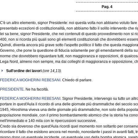
Pag. 4
C'è un altro elemento, signor Presidente: noi questa volta non abbiamo voluto fare
presentato eccezioni di costituzionalità, non abbiamo fatto il solito intervento che r
lei sa bene, signor Presidente, che nei contenuti di questo provvedimento non si ri
400, non si ricorda più quali sono gli elementi costituzionali che dovrebbero esser
Quindi, diventa ancora più grave sotto l'aspetto politico il fatto che questa maggio
Governo, che pone la questione di fiducia solamente per gli emendamenti della su
norme che dovrebbero riguardare tutti, non maggioranza e opposizioni, di qualcos
Lega Nord, almeno non sempre, ma dai colleghi di maggioranza e opposizione, ch
Sull'ordine dei lavori
(ore 14,13).
FEDERICA MOGHERINI REBESANI
. Chiedo di parlare.
PRESIDENTE
. Ne ha facoltà.
FEDERICA MOGHERINI REBESANI
. Signor Presidente, intervengo su tutto un al
portare in quest'Aula il ricordo di una delle giornate più drammatiche del secolo sc
1945, Hiroshima viveva una delle giornate più drammatiche, non solo della popola
popolazione mondiale, con il primo bombardamento atomico che la storia ha conosc
nell'immediato e 140 mila con le ripercussioni successive.
Credo sia doveroso che quest'Aula ricordi quel momento non soltanto per conserv
ricordare il fatto che esistono ancora nel mondo, nonostante i passi in avanti fatti, 
giorno dopo un eventuale incidente, un eventuale uso della bomba atomica, sarebb