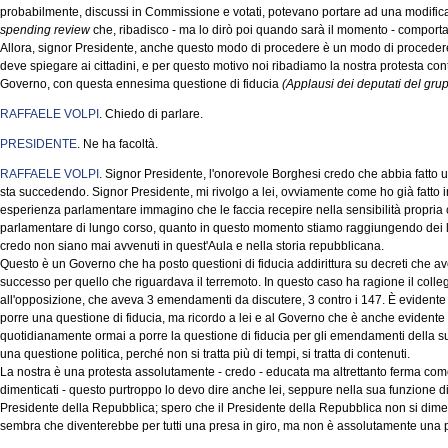
probabilmente, discussi in Commissione e votati, potevano portare ad una modifica 
spending review
che, ribadisco - ma lo dirò poi quando sarà il momento - comporta a
Allora, signor Presidente, anche questo modo di procedere è un modo di procede
deve spiegare ai cittadini, e per questo motivo noi ribadiamo la nostra protesta c
Governo, con questa ennesima questione di fiducia
(Applausi dei deputati del grupp
RAFFAELE VOLPI
. Chiedo di parlare.
PRESIDENTE
. Ne ha facoltà.
RAFFAELE VOLPI
. Signor Presidente, l'onorevole Borghesi credo che abbia fatto 
sta succedendo. Signor Presidente, mi rivolgo a lei, ovviamente come ho già fatto i
esperienza parlamentare immagino che le faccia recepire nella sensibilità propria
parlamentare di lungo corso, quanto in questo momento stiamo raggiungendo dei l
credo non siano mai avvenuti in quest'Aula e nella storia repubblicana.
Questo è un Governo che ha posto questioni di fiducia addirittura su decreti che a
successo per quello che riguardava il terremoto. In questo caso ha ragione il colleg
all'opposizione, che aveva 3 emendamenti da discutere, 3 contro i 147. È evidente 
porre una questione di fiducia, ma ricordo a lei e al Governo che è anche evidente
quotidianamente ormai a porre la questione di fiducia per gli emendamenti della su
una questione politica, perché non si tratta più di tempi, si tratta di contenuti.
La nostra è una protesta assolutamente - credo - educata ma altrettanto ferma come
dimenticati - questo purtroppo lo devo dire anche lei, seppure nella sua funzione d
Presidente della Repubblica; spero che il Presidente della Repubblica non si dime
sembra che diventerebbe per tutti una presa in giro, ma non è assolutamente una p