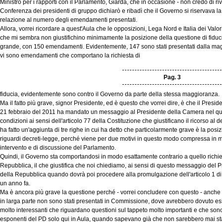
Ministro per i rapporti con il Parlamento, Giarda, che in occasione - non credo di riv
Conferenza dei presidenti di gruppo dichiarò e ribadì che il Governo si riservava la p
relazione al numero degli emendamenti presentati.
Allora, vorrei ricordare a quest'Aula che le opposizioni, Lega Nord e Italia dei Valo
che mi sembra non giustifichino minimamente la posizione della questione di fiducia
grande, con 150 emendamenti. Evidentemente, 147 sono stati presentati dalla mag
vi sono emendamenti che comportano la richiesta di
Pag. 3
fiducia, evidentemente sono contro il Governo da parte della stessa maggioranza.
Ma il fatto più grave, signor Presidente, ed è questo che vorrei dire, è che il Presi
21 febbraio del 2011 ha mandato un messaggio al Presidente della Camera nel qua
condizioni ai sensi dell'articolo 77 della Costituzione che giustificano il ricorso al
ha fatto un'aggiunta di tre righe in cui ha detto che particolarmente grave è la pos
riguardi decreti-legge, perché viene per due motivi in questo modo compressa in m
intervento e di discussione del Parlamento.
Quindi, il Governo sta comportandosi in modo esattamente contrario a quello richie
Repubblica, il che giustifica che noi chiediamo, ai sensi di questo messaggio del 
della Repubblica quando dovrà poi procedere alla promulgazione dell'articolo 1 di c
un anno fa.
Ma è ancora più grave la questione perché - vorrei concludere con questo - anc
in larga parte non sono stati presentati in Commissione, dove avrebbero dovuto es
molto interessanti che riguardano questioni sul tappeto molto importanti e che sono 
esponenti del PD solo qui in Aula, quando sapevano già che non sarebbero mai st