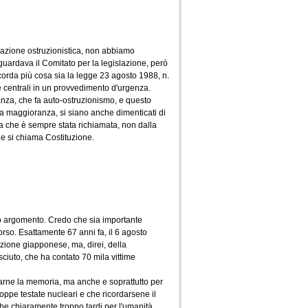
 azione ostruzionistica, non abbiamo
iguardava il Comitato per la legislazione, però
corda più cosa sia la legge 23 agosto 1988, n.
e centrali in un provvedimento d'urgenza.
ranza, che fa auto-ostruzionismo, e questo
a maggioranza, si siano anche dimenticati di
a che è sempre stata richiamata, non dalla
e si chiama Costituzione.
tro argomento. Credo che sia importante
orso. Esattamente 67 anni fa, il 6 agosto
zione giapponese, ma, direi, della
iuto, che ha contato 70 mila vittime
arne la memoria, ma anche e soprattutto per
troppe testate nucleari e che ricordarsene il
e chiaramente troppo tardi per l'umanità.