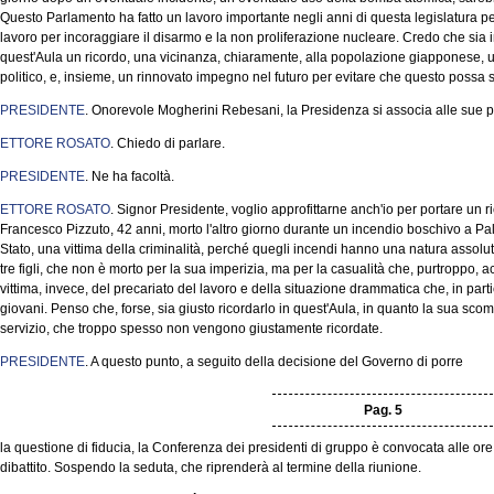
Questo Parlamento ha fatto un lavoro importante negli anni di questa legislatura p
lavoro per incoraggiare il disarmo e la non proliferazione nucleare. Credo che sia
quest'Aula un ricordo, una vicinanza, chiaramente, alla popolazione giapponese, 
politico, e, insieme, un rinnovato impegno nel futuro per evitare che questo pos
PRESIDENTE
. Onorevole Mogherini Rebesani, la Presidenza si associa alle sue p
ETTORE ROSATO
. Chiedo di parlare.
PRESIDENTE
. Ne ha facoltà.
ETTORE ROSATO
. Signor Presidente, voglio approfittarne anch'io per portare un ri
Francesco Pizzuto, 42 anni, morto l'altro giorno durante un incendio boschivo a Pal
Stato, una vittima della criminalità, perché quegli incendi hanno una natura assolu
tre figli, che non è morto per la sua imperizia, ma per la casualità che, purtroppo
vittima, invece, del precariato del lavoro e della situazione drammatica che, in parti
giovani. Penso che, forse, sia giusto ricordarlo in quest'Aula, in quanto la sua sc
servizio, che troppo spesso non vengono giustamente ricordate.
PRESIDENTE
. A questo punto, a seguito della decisione del Governo di porre
Pag. 5
la questione di fiducia, la Conferenza dei presidenti di gruppo è convocata alle ore
dibattito. Sospendo la seduta, che riprenderà al termine della riunione.