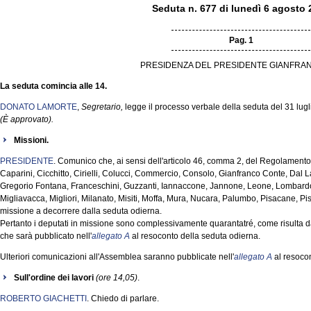
Seduta n. 677 di lunedì 6 agosto 
Pag. 1
PRESIDENZA DEL PRESIDENTE GIANFRAN
La seduta comincia alle 14.
DONATO LAMORTE
,
Segretario,
legge il processo verbale della seduta del 31 lugl
(È approvato).
Missioni.
PRESIDENTE
. Comunico che, ai sensi dell'articolo 46, comma 2, del Regolamento, 
Caparini, Cicchitto, Cirielli, Colucci, Commercio, Consolo, Gianfranco Conte, Dal
Gregorio Fontana, Franceschini, Guzzanti, Iannaccone, Jannone, Leone, Lombardo,
Migliavacca, Migliori, Milanato, Misiti, Moffa, Mura, Nucara, Palumbo, Pisacane, Pis
missione a decorrere dalla seduta odierna.
Pertanto i deputati in missione sono complessivamente quarantatré, come risulta d
che sarà pubblicato nell'
allegato A
al resoconto della seduta odierna.
Ulteriori comunicazioni all'Assemblea saranno pubblicate nell'
allegato A
al resocon
Sull'ordine dei lavori
(ore 14,05)
.
ROBERTO GIACHETTI
. Chiedo di parlare.