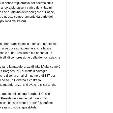
in senso migliorativo del decreto sulla
ncora più tasse a carico dei cittadini.
re che qualcuno deve spiegare al Paese,
ontro questo comportamento da parte del
o Italia dei Valori)
.
una panoramica molto attenta di quello che
n altre occasioni, perché anche la sua
 che è di un Presidente ma anche di un
ivelli di compressione della democrazia che
vevano la maggioranza di tutta l'Aula, come è
a Borghesi, qui si mette il bavaglio
che diventa un alibi il numero di 147 per
 che se un Governo è costretto
a maggioranza, si rileva che ci sia anche
 quella del collega Borghesi. Ci si è
i Presidente - anche del monito del
ntichi del suo monito, perché sennò mi
resa in giro per quest'Aula.