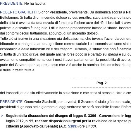
PRESIDENTE
. Ne ha facoltà.
ROBERTO GIACHETTI
. Signor Presidente, brevemente. Da domenica scorsa a Pal
Bellolampo. Si tratta di un incendio doloso su cui, peraltro, sta già indagando la 
della città è avvolta da una nuvola di fumo, ma l'odore acre dei rifiuti bruciati si avver
poiché la discarica è inagibile, i rifiuti hanno praticamente invaso le strade. Insom
dai contorni oscuri trattandosi, appunto, di un incendio doloso.
Tutto ciò si iscrive in una situazione già delicatissima, che investe l'azienda comuna
tribunale e consegnata ad una gestione commissariale i cui commissari sono stati 
economico e delle infrastrutture e dei trasporti. Tuttavia, la situazione non è cambiat
Si tratta di un fatto grave, del quale anche forse poco si è parlato sui
media
e sul qu
ovviamente compatibilmente con i nostri lavori parlamentari, la possibilità di avere
parte del Governo per sapere, atteso che vi è anche la nomina dei commissari da 
e delle infrastrutture e
Pag. 2
dei trasporti, quale sia effettivamente la situazione e che cosa si pensa di fare o co
PRESIDENTE
. Onorevole Giachetti, per la verità, il Governo è stato già interessa
presidenti di gruppo nella giornata di oggi vedremo se sarà possibile fissare l'info
Seguito della discussione del disegno di legge: S. 3396 - Conversione in leg
luglio 2012, n. 95, recante disposizioni urgenti per la revisione della spesa p
cittadini (Approvato dal Senato) (A.C.
5389
)
(ore 14,08).