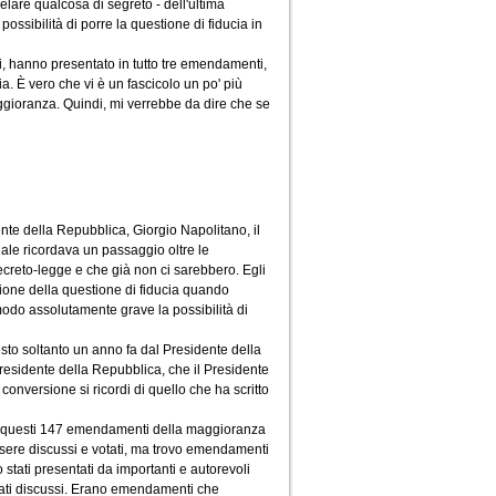
elare qualcosa di segreto - dell'ultima
ossibilità di porre la questione di fiducia in
ri, hanno presentato in tutto tre emendamenti,
. È vero che vi è un fascicolo un po' più
gioranza. Quindi, mi verrebbe da dire che se
dente della Repubblica, Giorgio Napolitano, il
le ricordava un passaggio oltre le
 decreto-legge e che già non ci sarebbero. Egli
izione della questione di fiducia quando
odo assolutamente grave la possibilità di
sto soltanto un anno fa dal Presidente della
Presidente della Repubblica, che il Presidente
onversione si ricordi di quello che ha scritto
he questi 147 emendamenti della maggioranza
sere discussi e votati, ma trovo emendamenti
stati presentati da importanti e autorevoli
ati discussi. Erano emendamenti che