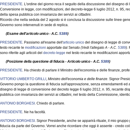
PRESIDENTE
. L'ordine del giorno reca il seguito della discussione del disegno di
Conversione in legge, con modificazioni, del decreto-legge 6 luglio 2012, n. 95, rec
della spesa pubblica con invarianza dei servizi ai cittadini.
Ricordo che nella seduta del 2 agosto si è conclusa la discussione sulle linee genera
Governo sono intervenuti in sede di replica.
(Esame dell'articolo unico - A.C.
5389
)
PRESIDENTE
. Passiamo all'esame dell'
articolo unico
del disegno di legge di con
testo recante le
modificazioni
apportate dal Senato
(Vedi l'allegato A - A.C.
5389
).
R
sono riferite agli articoli del
decreto-legge
nel testo recante le modificazioni appor
(Posizione della questione di fiducia - Articolo unico - A.C.
5389
)
PRESIDENTE
. Ha chiesto di parlare il Ministro dell'economia e delle finanze, profe
VITTORIO UMBERTO GRILLI
,
Ministro dell'economia e delle finanze
. Signor Presi
Governo pongo la questione di fiducia sull'approvazione, senza emendamenti ed artic
disegno di legge di conversione del decreto legge 6 luglio 2012, n. 95, recante disp
pubblica con invarianza dei servizi ai cittadini, nel testo della Commissione, ident
ANTONIO BORGHESI
. Chiedo di parlare.
PRESIDENTE
. Ne ha facoltà.
ANTONIO BORGHESI
. Signor Presidente, anche se apparirà rituale, il mio gruppo
fiducia da parte del Governo. Vorrei anche ricordare che oggi è assente - credo col