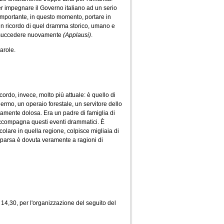
er impegnare il Governo italiano ad un serio
 importante, in questo momento, portare in
un ricordo di quel dramma storico, umano e
sa succedere nuovamente
(Applausi)
.
arole.
cordo, invece, molto più attuale: è quello di
ermo, un operaio forestale, un servitore dello
tamente dolosa. Era un padre di famiglia di
, accompagna questi eventi drammatici. È
colare in quella regione, colpisce migliaia di
omparsa è dovuta veramente a ragioni di
 14,30, per l'organizzazione del seguito del