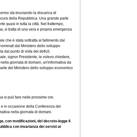
ermo sta bruciando la discarica di
procura della Repubblica. Una grande parte
te quasi in tutta la città. Nel frattempo,
ma, si tratta di una vera e propria emergenza
le che è stata sottratta al fallimento dal
nominati dal Ministero dello sviluppo
a dal punto di vista del deficit.
ale, signor Presidente, le volevo chiedere,
, nella giornata di domani, un'informativa da
parte del Ministero dello sviluppo economico
sa si può fare nelle prossime ore.
to, e in occasione della Conferenza dei
rmativa nella giornata di domani.
ge, con modificazioni, del decreto-legge 6
ubblica con invarianza dei servizi ai