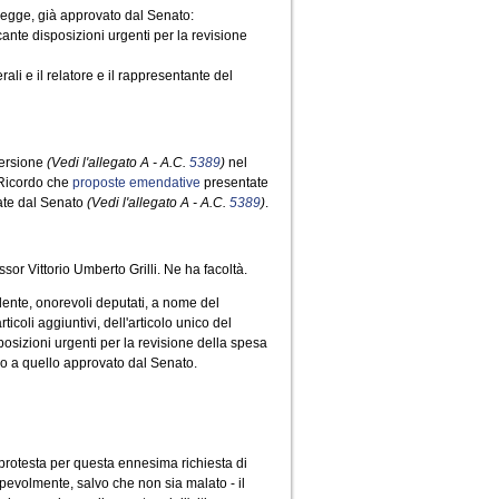
 legge, già approvato dal Senato:
ante disposizioni urgenti per la revisione
li e il relatore e il rappresentante del
versione
(Vedi l'allegato A - A.C.
5389
)
nel
icordo che
proposte emendative
presentate
tate dal Senato
(Vedi l'allegato A - A.C.
5389
)
.
ssor Vittorio Umberto Grilli. Ne ha facoltà.
dente, onorevoli deputati, a nome del
oli aggiuntivi, dell'articolo unico del
osizioni urgenti per la revisione della spesa
ico a quello approvato dal Senato.
 protesta per questa ennesima richiesta di
pevolmente, salvo che non sia malato - il