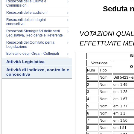
Resoconti delle Giunte e
Commissioni
Seduta n
Resoconti delle audizioni
Resoconti delle indagini
conoscitive
Resoconti Stenografici delle sedi
VOTAZIONI QUAL
Legislativa, Redigente e Referente
EFFETTUATE ME
Resoconti del Comitato per la
Legislazione
Bollettino degli Organi Collegiali
I
Attività Legislativa
Votazione
O 
Attività di indirizzo, controllo e
Num
Tipo
conoscitiva
1
Nom.
Ddl 5423 - e
2
Nom.
em. 1.49
3
Nom.
em. 1.28
4
Nom.
em. 1.67
5
Nom.
em. 1.77
6
Nom.
em. 1.1
7
Nom.
em. 1.50
8
Nom.
em.1.51