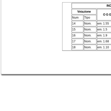
IN
Votazione
O G G
Num
Tipo
14
Nom.
em. 1.55
15
Nom.
em. 1.5
16
Nom.
em. 1.9
17
Nom.
em. 1.68
18
Nom.
em. 1.10