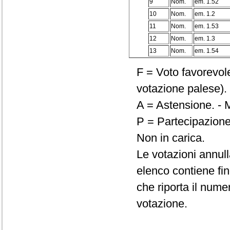
9
Nom.
em. 1.52
10
Nom.
em. 1.2
11
Nom.
em. 1.53
12
Nom.
em. 1.3
13
Nom.
em. 1.54
F = Voto favorevole
votazione palese). 
A = Astensione. - M
P = Partecipazione
Non in carica.
Le votazioni annul
elenco contiene fin
che riporta il numero
votazione.