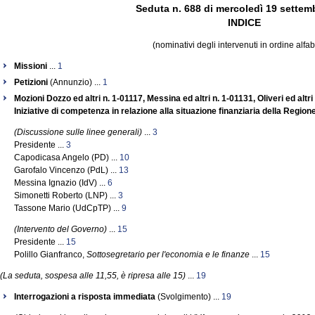
Seduta n. 688 di mercoledì 19 settem
INDICE
(nominativi degli intervenuti in ordine alfab
Missioni
...
1
Petizioni
(Annunzio) ...
1
Mozioni Dozzo ed altri n. 1-01117, Messina ed altri n. 1-01131, Oliveri ed altri
Iniziative di competenza in relazione alla situazione finanziaria della Regione
(Discussione sulle linee generali)
...
3
Presidente ...
3
Capodicasa Angelo (PD) ...
10
Garofalo Vincenzo (PdL) ...
13
Messina Ignazio (IdV) ...
6
Simonetti Roberto (LNP) ...
3
Tassone Mario (UdCpTP) ...
9
(Intervento del Governo)
...
15
Presidente ...
15
Polillo Gianfranco,
Sottosegretario per l'economia e le finanze
...
15
(La seduta, sospesa alle 11,55, è ripresa alle 15)
...
19
Interrogazioni a risposta immediata
(Svolgimento) ...
19