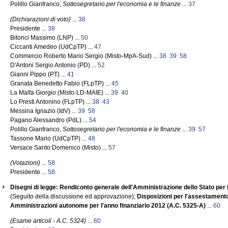
Polillo Gianfranco,
Sottosegretario per l'economia e le finanze
...
37
(Dichiarazioni di voto)
...
38
Presidente ...
38
Bitonci Massimo (LNP) ...
50
Ciccanti Amedeo (UdCpTP) ...
47
Commercio Roberto Mario Sergio (Misto-MpA-Sud) ...
38
39
58
D'Antoni Sergio Antonio (PD) ...
52
Gianni Pippo (PT) ...
41
Granata Benedetto Fabio (FLpTP) ...
45
La Malfa Giorgio (Misto-LD-MAIE) ...
39
40
Lo Presti Antonino (FLpTP) ...
38
43
Messina Ignazio (IdV) ...
39
58
Pagano Alessandro (PdL) ...
54
Polillo Gianfranco,
Sottosegretario per l'economia e le finanze
...
39
57
Tassone Mario (UdCpTP) ...
48
Versace Santo Domenico (Misto) ...
57
(Votazioni)
...
58
Presidente ...
58
Disegni di legge: Rendiconto generale dell'Amministrazione dello Stato per l
(Seguito della discussione ed approvazione);
Disposizioni per l'assestamento d
Amministrazioni autonome per l'anno finanziario 2012 (A.C. 5325-A)
...
60
(Esame articoli - A.C. 5324)
...
60