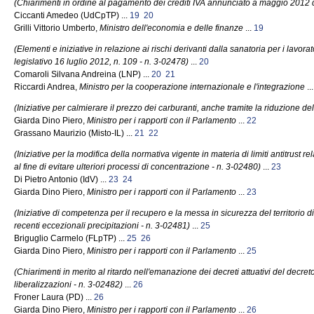
(Chiarimenti in ordine al pagamento dei crediti IVA annunciato a maggio 2012 d
Ciccanti Amedeo (UdCpTP) ...
19
20
Grilli Vittorio Umberto,
Ministro dell'economia e delle finanze
...
19
(Elementi e iniziative in relazione ai rischi derivanti dalla sanatoria per i lavorat
legislativo 16 luglio 2012, n. 109 - n. 3-02478)
...
20
Comaroli Silvana Andreina (LNP) ...
20
21
Riccardi Andrea,
Ministro per la cooperazione internazionale e l'integrazione
..
(Iniziative per calmierare il prezzo dei carburanti, anche tramite la riduzione del
Giarda Dino Piero,
Ministro per i rapporti con il Parlamento
...
22
Grassano Maurizio (Misto-IL) ...
21
22
(Iniziative per la modifica della normativa vigente in materia di limiti antitrust re
al fine di evitare ulteriori processi di concentrazione - n. 3-02480)
...
23
Di Pietro Antonio (IdV) ...
23
24
Giarda Dino Piero,
Ministro per i rapporti con il Parlamento
...
23
(Iniziative di competenza per il recupero e la messa in sicurezza del territorio d
recenti eccezionali precipitazioni - n. 3-02481)
...
25
Briguglio Carmelo (FLpTP) ...
25
26
Giarda Dino Piero,
Ministro per i rapporti con il Parlamento
...
25
(Chiarimenti in merito al ritardo nell'emanazione dei decreti attuativi del decre
liberalizzazioni - n. 3-02482)
...
26
Froner Laura (PD) ...
26
Giarda Dino Piero,
Ministro per i rapporti con il Parlamento
...
26