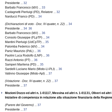
Presidente ...
32
Barbato Francesco (IdV) ...
33
Castagnetti Pierluigi (PD),
Relatore
...
32
Narducci Franco (PD) ...
34
(Dichiarazioni di voto - Doc. IV-quater, n. 22)
...
34
Presidente ...
34
36
Barbato Francesco (IdV) ...
36
Consolo Giuseppe (FLpTP) ...
34
Mantini Pierluigi (UdCpTP) ...
35
Palomba Federico (IdV) ...
34
Paniz Maurizio (PdL) ...
36
Paolini Luca Rodolfo (LNP) ...
36
Razzi Antonio (PT) ...
36
Samperi Marilena (PD) ...
35
Sardelli Luciano Mario (Misto-LI-PLI) ...
36
Vatinno Giuseppe (Misto-ApI) ...
37
(Votazione - Doc. IV-quater, n. 22)
...
37
Presidente ...
37
Mozioni Dozzo ed altri n. 1-01117, Messina ed altri n. 1-01131, Oliveri ed altri
Iniziative di competenza in relazione alla situazione finanziaria della Regione
(Parere del Governo)
...
37
Presidente ...
37