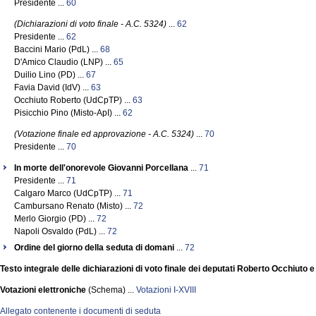
Presidente ...
60
(Dichiarazioni di voto finale - A.C. 5324)
...
62
Presidente ...
62
Baccini Mario (PdL) ...
68
D'Amico Claudio (LNP) ...
65
Duilio Lino (PD) ...
67
Favia David (IdV) ...
63
Occhiuto Roberto (UdCpTP) ...
63
Pisicchio Pino (Misto-ApI) ...
62
(Votazione finale ed approvazione - A.C. 5324)
...
70
Presidente ...
70
In morte dell'onorevole Giovanni Porcellana
...
71
Presidente ...
71
Calgaro Marco (UdCpTP) ...
71
Cambursano Renato (Misto) ...
72
Merlo Giorgio (PD) ...
72
Napoli Osvaldo (PdL) ...
72
Ordine del giorno della seduta di domani
...
72
Testo integrale delle dichiarazioni di voto finale dei deputati Roberto Occhiuto 
Votazioni elettroniche
(Schema) ...
Votazioni I-XVIII
Allegato contenente i documenti di seduta