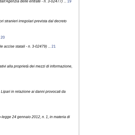
all'Agenzia delle entrate - n. 3-02477)
...
19
ori stranieri irregolari prevista dal decreto
.
20
le accise statali - n. 3-02479)
...
21
lativi alla proprietà dei mezzi di informazione,
i Lipari in relazione ai danni provocati da
to-legge 24 gennaio 2012, n. 1, in materia di