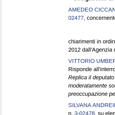
AMEDEO CICCAN
02477
, concernent
chiarimenti in ord
2012 dall'Agenzia d
VITTORIO UMBER
Risponde all'inter
Replica il deputat
moderatamente sodd
preoccupazione per 
SILVANA ANDRE
n.
3-02478
, su elem