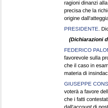
ragioni dinanzi all
precisa che la richi
origine dall'attegg
PRESIDENTE
. Di
(Dichiarazioni d
FEDERICO PALO
favorevole sulla pr
che il caso in esam
materia di insindaca
GIUSEPPE CON
voterà a favore del
che i fatti contesta
dall'
account
di post