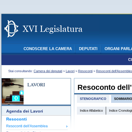
CONOSCERE LA CAMERA
DEPUTATI
ORGANI PARL
C
Stai consultando:
Camera dei deputati
>
Lavori
>
Resoconti
>
Resoconti dell'Assemble
LAVORI
Resoconto dell
STENOGRAFICO
SOMMARI
Indice Alfabetico
Indice Cronolog
Agenda dei Lavori
Resoconti
Resoconti dell'Assemblea