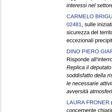
interessi nel settor
CARMELO BRIGU
02481
, sulle inizi
sicurezza del territ
eccezionali precipi
DINO PIERO GIA
Risponde all'inter
Replica il deputat
soddisfatto della r
le necessarie attiv
avversità atmosferic
LAURA FRONER
(
concernente chiarim