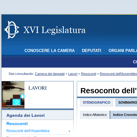
CONOSCERE LA CAMERA
DEPUTATI
ORGANI PARL
C
Stai consultando:
Camera dei deputati
>
Lavori
>
Resoconti
>
Resoconti dell'Assemble
LAVORI
Resoconto dell
STENOGRAFICO
SOMMARI
Indice Alfabetico
Indice Cronol
Agenda dei Lavori
Resoconti
Resoconti dell'Assemblea