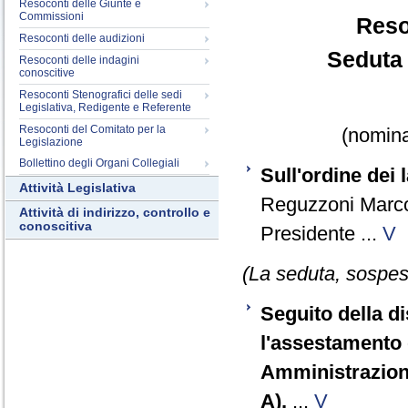
Resoconti delle Giunte e
Commissioni
Reso
Resoconti delle audizioni
Seduta 
Resoconti delle indagini
conoscitive
Resoconti Stenografici delle sedi
Legislativa, Redigente e Referente
Resoconti del Comitato per la
(nomina
Legislazione
Bollettino degli Organi Collegiali
Sull'ordine dei l
Attività Legislativa
Reguzzoni Marco
Attività di indirizzo, controllo e
conoscitiva
Presidente ...
V
(La seduta, sospesa
Seguito della d
l'assestamento d
Amministrazioni
A).
...
V