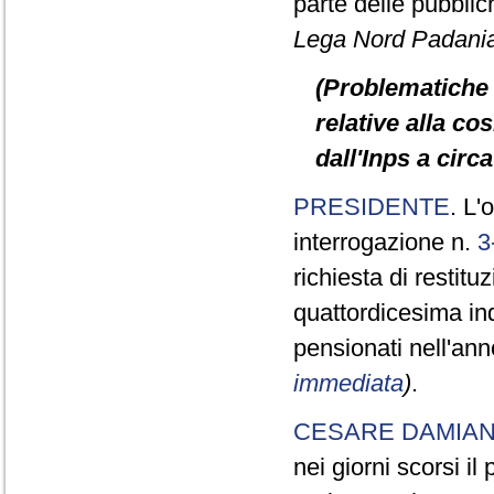
parte delle pubbli
Lega Nord Padani
(Problematiche 
relative alla c
dall'Inps a circ
PRESIDENTE
. L'
interrogazione n.
3
richiesta di restit
quattordicesima in
pensionati nell'an
immediata
)
.
CESARE DAMIA
nei giorni scorsi i