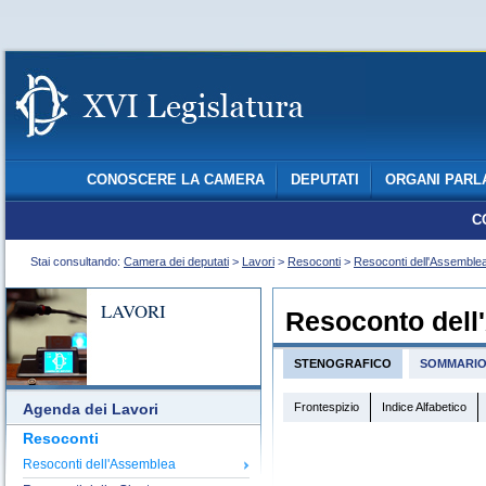
CONOSCERE LA CAMERA
DEPUTATI
ORGANI PARL
C
Stai consultando:
Camera dei deputati
>
Lavori
>
Resoconti
>
Resoconti dell'Assemble
LAVORI
Resoconto dell
STENOGRAFICO
SOMMARI
Frontespizio
Indice Alfabetico
Agenda dei Lavori
Resoconti
Resoconti dell'Assemblea