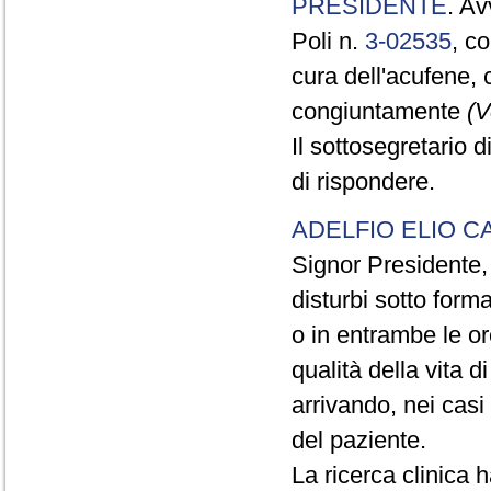
PRESIDENTE
. Av
Poli n.
3-02535
, c
cura dell'acufene,
congiuntamente
(V
Il sottosegretario d
di rispondere.
ADELFIO ELIO C
Signor Presidente,
disturbi sotto forma 
o in entrambe le o
qualità della vita d
arrivando, nei cas
del paziente.
La ricerca clinica 