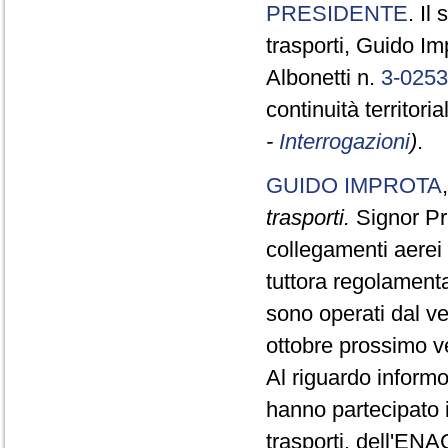
PRESIDENTE
. Il
trasporti, Guido Im
Albonetti n.
3-025
continuità territoria
-
Interrogazioni
)
.
GUIDO IMPROTA
trasporti.
Signor Pre
collegamenti aerei 
tuttora regolamenta
sono operati dal ve
ottobre prossimo v
Al riguardo informo
hanno partecipato i
trasporti, dell'ENA