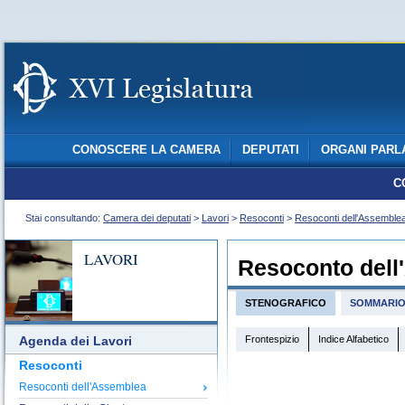
CONOSCERE LA CAMERA
DEPUTATI
ORGANI PARL
C
Stai consultando:
Camera dei deputati
>
Lavori
>
Resoconti
>
Resoconti dell'Assemble
LAVORI
Resoconto dell
STENOGRAFICO
SOMMARI
Frontespizio
Indice Alfabetico
Agenda dei Lavori
Resoconti
Resoconti dell'Assemblea