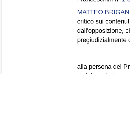
MATTEO BRIGAN
critico sui contenut
dall'opposizione, c
pregiudizialmente 
alla persona del Pr
da lui presieduto, 
esponenti del poter
politiche, in spreg
equa ed indipenden
sulla necessità di 
costituzionale, vol