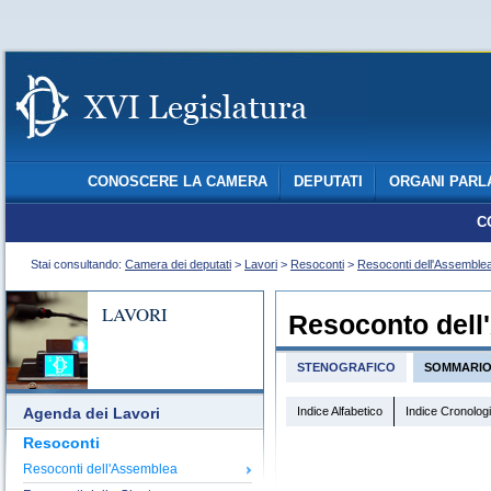
CONOSCERE LA CAMERA
DEPUTATI
ORGANI PARL
C
Stai consultando:
Camera dei deputati
>
Lavori
>
Resoconti
>
Resoconti dell'Assemble
LAVORI
Resoconto dell
STENOGRAFICO
SOMMARI
Indice Alfabetico
Indice Cronolog
Agenda dei Lavori
Resoconti
Resoconti dell'Assemblea