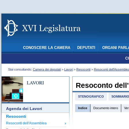
CONOSCERE LA CAMERA
DEPUTATI
ORGANI PARL
C
Stai consultando:
Camera dei deputati
>
Lavori
>
Resoconti
>
Resoconti dell'Assemble
LAVORI
Resoconto dell
STENOGRAFICO
SOMMARI
Indice
Documento intero
Ver
Agenda dei Lavori
Resoconti
Resoconti dell'Assemblea