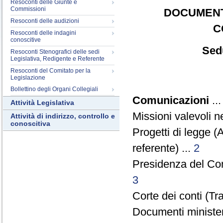
Resoconti delle Giunte e
Commissioni
DOCUMENT
Resoconti delle audizioni
C
Resoconti delle indagini
conoscitive
Sed
Resoconti Stenografici delle sedi
Legislativa, Redigente e Referente
Resoconti del Comitato per la
Legislazione
Bollettino degli Organi Collegiali
Comunicazioni
..
Attività Legislativa
Missioni valevoli n
Attività di indirizzo, controllo e
conoscitiva
Progetti di legge 
referente) ...
2
Presidenza del Cons
3
Corte dei conti (T
Documenti ministeri