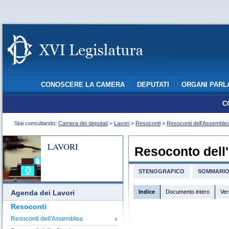
CONOSCERE LA CAMERA
DEPUTATI
ORGANI PARL
C
Stai consultando:
Camera dei deputati
>
Lavori
>
Resoconti
>
Resoconti dell'Assemble
LAVORI
Resoconto dell
STENOGRAFICO
SOMMARI
Indice
Documento intero
Ver
Agenda dei Lavori
Resoconti
Resoconti dell'Assemblea