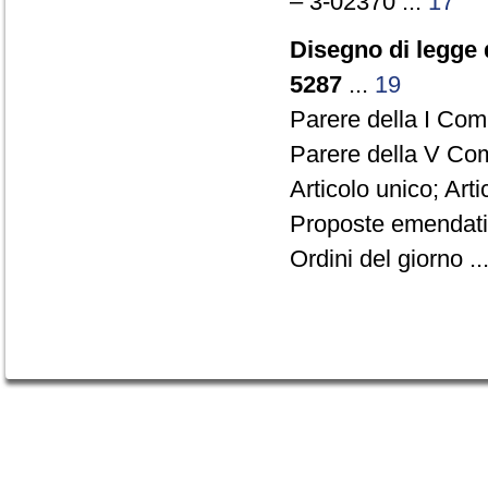
– 3-02370 ...
17
Disegno di legge 
5287
...
19
Parere della I Com
Parere della V Co
Articolo unico; Arti
Proposte emendative
Ordini del giorno ..