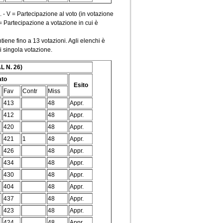
. - V = Partecipazione al voto (in votazione
 = Partecipazione a votazione in cui è
iene fino a 13 votazioni. Agli elenchi è
gni singola votazione.
L N. 26)
ato
Esito
Fav
Contr
Miss
413
48
Appr.
412
48
Appr.
420
48
Appr.
421
1
48
Appr.
426
48
Appr.
434
48
Appr.
430
48
Appr.
404
48
Appr.
437
48
Appr.
423
48
Appr.
424
48
Appr.