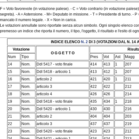
F = Voto favorevole (in votazione palese). - C = Voto contrario (in votazione palese)
segreta). - A = Astensione. - M= Deputato in missione. - T = Presidente di turno. - P
mancato il numero legale. - X = Non in carica.
Le votazioni annullate sono riportate senza alcun simbolo. Ogni singolo elenco cont
premesso un indice che riporta il numero, il tipo, l'oggetto, il risultato e l'esito di o
INDICE ELENCO
N. 2
DI 3 (VOTAZIONI DAL N. 14 A
Votazione
Risult
O G G E T T O
Num
Tipo
Pres
Vot
Ast
Magg
14
Nom.
Ddl 5417 - voto finale
414
413
1
207
15
Nom.
Ddl 5418 - articolo 1
413
412
1
207
16
Nom.
articolo 2
421
420
1
211
17
Nom.
articolo 3
422
422
212
18
Nom.
articolo 4
426
426
214
19
Nom.
Ddl 5418 - voto finale
435
434
1
218
20
Nom.
Ddl 5420 - articolo 1
430
430
216
21
Nom.
articolo 2
404
404
203
22
Nom.
articolo 3
437
437
219
23
Nom.
Ddl 5420 - voto finale
423
423
212
24
Nom.
Ddl 5421 - articolo 1
424
424
213