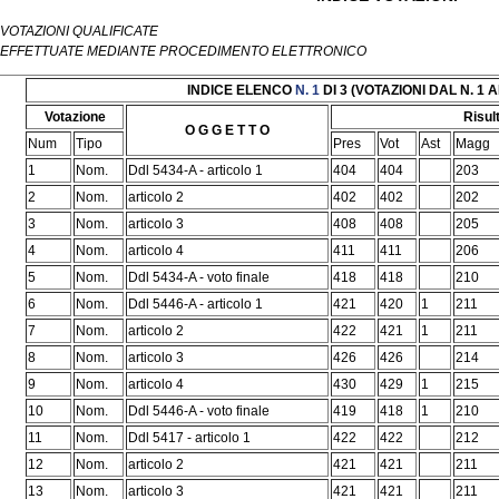
VOTAZIONI QUALIFICATE
EFFETTUATE MEDIANTE PROCEDIMENTO ELETTRONICO
INDICE ELENCO
N. 1
DI 3 (VOTAZIONI DAL N. 1 AL
Votazione
Risul
O G G E T T O
Num
Tipo
Pres
Vot
Ast
Magg
1
Nom.
Ddl 5434-A - articolo 1
404
404
203
2
Nom.
articolo 2
402
402
202
3
Nom.
articolo 3
408
408
205
4
Nom.
articolo 4
411
411
206
5
Nom.
Ddl 5434-A - voto finale
418
418
210
6
Nom.
Ddl 5446-A - articolo 1
421
420
1
211
7
Nom.
articolo 2
422
421
1
211
8
Nom.
articolo 3
426
426
214
9
Nom.
articolo 4
430
429
1
215
10
Nom.
Ddl 5446-A - voto finale
419
418
1
210
11
Nom.
Ddl 5417 - articolo 1
422
422
212
12
Nom.
articolo 2
421
421
211
13
Nom.
articolo 3
421
421
211