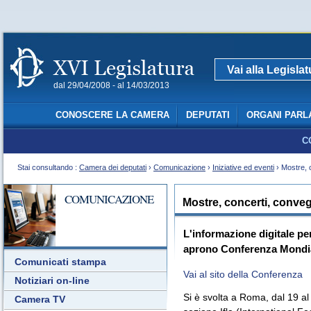
Vai alla Legisla
dal 29/04/2008 - al 14/03/2013
CONOSCERE LA CAMERA
DEPUTATI
ORGANI PARL
C
Stai consultando :
Camera dei deputati
›
Comunicazione
›
Iniziative ed eventi
› Mostre, 
COMUNICAZIONE
Mostre, concerti, conve
L'informazione digitale pe
aprono Conferenza Mondial
Comunicati stampa
Vai al sito della Conferenza
Notiziari on-line
Si è svolta a Roma, dal 19 al
Camera TV