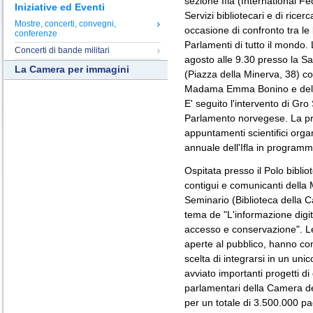
sezione Ifla (International Fe
Iniziative ed Eventi
Servizi bibliotecari e di rice
Mostre, concerti, convegni,
occasione di confronto tra le b
conferenze
Parlamenti di tutto il mondo. 
Concerti di bande militari
agosto alle 9.30 presso la Sa
La Camera per immagini
(Piazza della Minerva, 38) co
Madama Emma Bonino e del V
E' seguito l'intervento di Gro 
Parlamento norvegese. La pre
appuntamenti scientifici orga
annuale dell'Ifla in programm
Ospitata presso il Polo bibli
contigui e comunicanti della 
Seminario (Biblioteca della C
tema de "L'informazione digit
accesso e conservazione". Le
aperte al pubblico, hanno com
scelta di integrarsi in un un
avviato importanti progetti di d
parlamentari della Camera de
per un totale di 3.500.000 pag