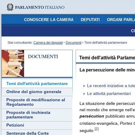
CONOSCERE LA CAMERA
DEPUTATI
ORGANI PARL
C
Stai consultando:
Camera dei deputati
›
Documenti
› Temi dell'attività parlamentare
DOCUMENTI
Temi dell'attività Parlam
La persecuzione delle min
Temi dell'attività parlamentare
Le recenti iniziative a tu
Ordine del giorno generale
Le attività parlamentari
Proposte di modificazione al
La situazione delle persecuz
Regolamento
nel mondo che emerge nell’ed
Proposte di inchiesta
persécution
pubblicato ann
parlamentare
cristiano-evangelica,
Portes 
Petizioni
[2]
seguito
Sentenze della Corte