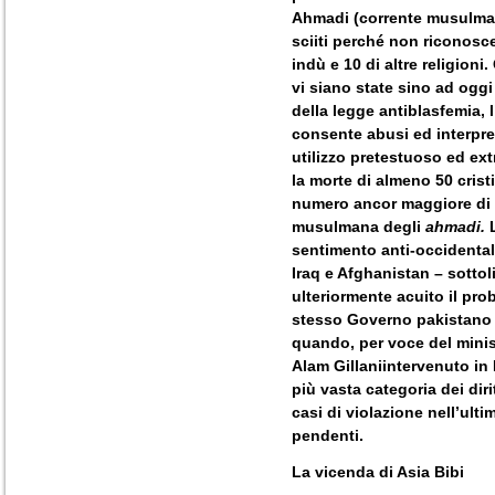
Ahmadi (corrente musulman
sciiti perché non riconosc
indù e 10 di altre religion
vi siano state sino ad oggi
della legge antiblasfemia, 
consente abusi ed interpre
utilizzo pretestuoso ed ext
la morte di almeno 50 crist
numero ancor maggiore di 
musulmana degli
ahmadi.
L
sentimento anti-occidental
Iraq e Afghanistan – sottol
ulteriormente acuito il pro
stesso Governo pakistano 
quando, per voce del minis
Alam Gillaniintervenuto in 
più vasta categoria dei diri
casi di violazione nell’ulti
pendenti.
La vicenda di Asia Bibi