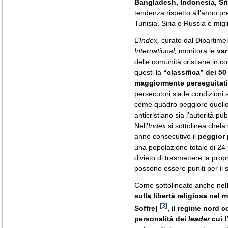
Bangladesh, Indonesia, Sri
tendenza rispetto all’anno p
Tunisia, Siria e Russia e migl
L’
Index,
curato dal Dipartime
International,
monitora le
var
delle comunità cristiane in 
questi la
“classifica” dei 50
maggiormente perseguitati
persecutori sia le condizioni
come quadro peggiore quello
anticristiano sia l’autorità pub
Nell’
Index
si sottolinea chela
anno consecutivo il
peggior
una popolazione totale di 24 mi
divieto di trasmettere la propr
possono essere puniti per il 
Come sottolineato anche n
el
sulla libertà religiosa nel
[3]
Soffre)
, il regime nord 
personalità dei
leader
cui l