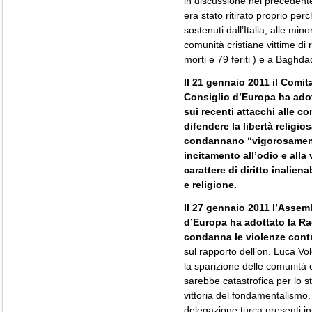
in discussione nel precedente
era stato ritirato proprio perché
sostenuti dall’Italia, alle mino
comunità cristiane vittime di 
morti e 79 feriti ) e a Baghdad
Il 21 gennaio 2011 il Comita
Consiglio d’Europa ha adot
sui recenti attacchi alle co
difendere la libertà religio
condannano “vigorosamente”
incitamento all’odio e alla v
carattere di diritto inalien
e religione.
Il 27 gennaio 2011 l’Assem
d’Europa ha adottato la R
condanna le violenze contro
sul rapporto dell’on. Luca Vo
la sparizione delle comunità 
sarebbe catastrofica per lo s
vittoria del fondamentalismo.
delegazione turca presenti i