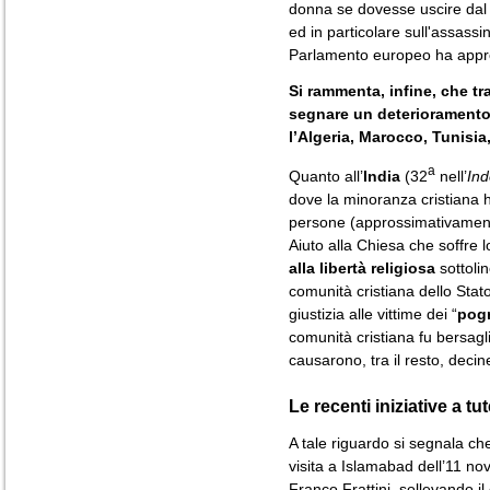
donna se dovesse uscire dal 
ed in particolare sull'assass
Parlamento europeo ha appro
Si rammenta, infine, che tra
segnare un deterioramento 
l’Algeria, Marocco, Tunisia,
a
Quanto all’
India
(32
nell’
Ind
dove la minoranza cristiana h
persone (approssimativamente
Aiuto alla Chiesa che soffre 
alla libertà religiosa
sottolin
comunità cristiana dello Stat
giustizia alle vittime dei “
pogr
comunità cristiana fu bersagli
causarono, tra il resto, decine
Le recenti iniziative a t
A tale riguardo si segnala c
visita a Islamabad dell’11 nov
Franco Frattini, sollevando il