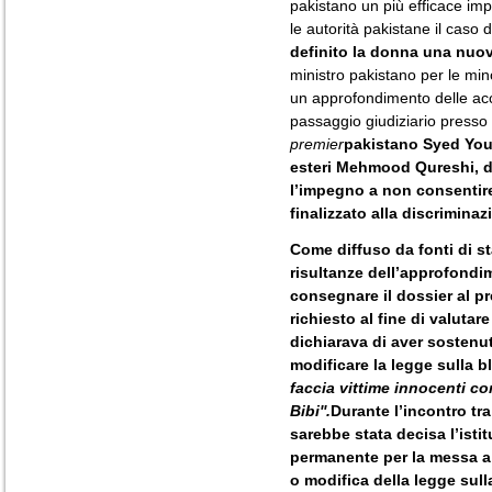
pakistano un più efficace im
le autorità pakistane il caso d
definito la donna una nuov
ministro pakistano per le min
un approfondimento delle accu
passaggio giudiziario presso l
premier
pakistano Syed Yous
esteri Mehmood Qureshi, d
l’impegno a non consentire
finalizzato alla discrimina
Come diffuso da fonti di s
risultanze dell’approfondi
consegnare il dossier al pr
richiesto al fine di valutar
dichiarava di aver sostenut
modificare la legge sulla 
faccia vittime innocenti c
Bibi''.
Durante l’incontro tr
sarebbe stata decisa l’ist
permanente per la messa a
o modifica della legge sull