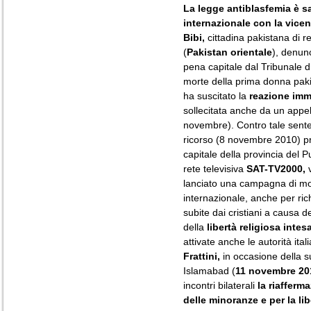
La legge antiblasfemia è sa
internazionale con la vice
Bibi,
cittadina pakistana di re
(
Pakistan orientale
), denun
pena capitale dal Tribunale 
morte della prima donna paki
ha suscitato la
reazione imm
sollecitata anche da un appe
novembre). Contro tale senten
ricorso (8 novembre 2010) pre
capitale della provincia del P
rete televisiva
SAT-TV2000,
v
lanciato una campagna di mob
internazionale, anche per ric
subite dai cristiani a causa d
della
libertà religiosa inte
attivate anche le autorità itali
Frattini,
in occasione della su
Islamabad (
11 novembre 20
incontri bilaterali
la riafferma
delle minoranze e per la lib