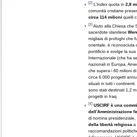
[2]
L’
Index
quota in
2,8 mi
comunità cristiane prese
circa 114 milioni
quelli 
[3]
Aiuto alla Chiesa che So
sacerdote olandese
Were
migliaia di profughi che
orientale, è riconosciuta
pontificio e svolge la sua
Internazionale (che ha s
nazionali in Europa, Ameri
che supera i 60 milioni di
circa 6.000 progetti annu
situati in tutti i continent
sono stati destinati 1,2 mi
progetti in Iraq.
[4]
USCIRF è una commi
dell’Amministrazione fe
di nomina presidenziale, 
della libertà religiosa
a 
raccomandazioni politiche 