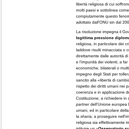
libertà religiosa di cui soffron
molti paesi e sottolinea come
compiutamente questo fenome
adottato dall'ONU sin dal 20
La risoluzione impegna il Go
legittima pressione diplo
religiosa, in particolare dei c
laddove risulti minacciata o 
direttamente dalle autorità d
e l'impunità dei violenti; a fa
economiche, bilaterali o multil
impegno degli Stati per tollera
sancito alla «libertà di cambi
rispetto dei diritti umani nei
coerenza e in applicazione deg
Costituzione; a richiedere in
partner
dell'Unione europea la 
umani, ed in particolare della
la
sharia;
a proseguire nell'im
religiosa sia effettivamente 
istituire un «
Osservatorio sul