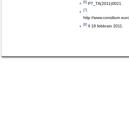
[6]
P7_TA(2011)0021.
[7]
http://www.consilium.eu
[8]
Il 18 febbraio 2011.