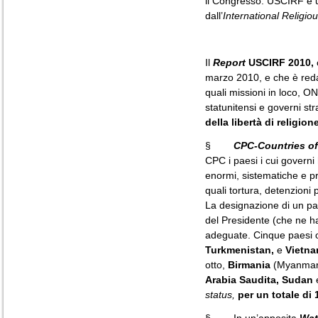
il Congresso. USCIRF è un
dall’
International Religi
Il
Report
USCIRF 2010,
marzo 2010, e che è redat
quali missioni in loco, O
statunitensi e governi st
della libertà di religio
§
CPC-Countries of
CPC i paesi i cui governi
enormi, sistematiche e pro
quali tortura, detenzioni
La designazione di un p
del Presidente (che ne ha 
adeguate. Cinque paesi 
Turkmenistan,
e
Vietn
otto,
Birmania
(Myanmar
Arabia Saudita, Sudan
status,
per un totale di