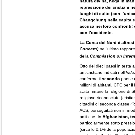
natura divina, nega in mani
repressione dei cristiani 
luoghi di culto (con l’unic
Changchung nella capitale
accusa nei loro confronti: 
con l’occidente.
La Corea del Nord è altres
Concern)
nell’ultimo rappor
della
Commission on Intern
Otto dei dieci paesi in testa a
anticristiane indicati nell’
Inde
conferma il
secondo
paese (c
milioni di abitanti, CPC per i
sciita rimane la religione di 
religiose riconosciute (cristia
cittadini di seconda classe
(“
ACS, perseguitati non in mod
politiche. In
Afghanistan,
te
particolarmente sotto pressio
(circa lo 0,1% della popolazio