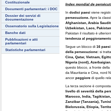
Costituzionale
Index mondial de persécut
Documenti parlamentari: i DOC
In
dodici paesi
viene registr
Dossier dei servizi di
persecuzione.
Apre la classi
documentazione
Afghanistan, Arabia Saudit
Osservatorio sulla Legislazione
Uzbekistan, Laos, Pakistan
Banche dati
Pakistan il risultato è ulteri
tendenza al peggiorament
Pubblicazioni e atti
parlamentari
Segue un blocco di
16 paesi
Statistiche parlamentari
della persecuzione:
si tratt
Cina, Qatar, Vietnam, Egitt
Nigeria (nord), Azerbaigia
questo blocco, a fronte della
da Mauritania e Cina, nord N
ancor
peggiore
di quello rel
La terza sezione è composta
livello di severità della pe
Marocco, India, Tagikistan,
Zanzibar (Tanzania), Tunisi
Bielorussia, Etiopia, Territ