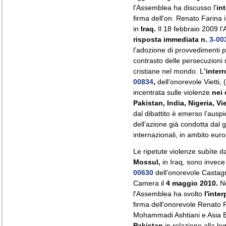
l'Assemblea ha discusso l'
in
firma dell'on. Renato Farina i
in
Iraq.
Il 18 febbraio 2009 l
risposta immediata n.
3-00
l’adozione di provvedimenti 
contrasto delle persecuzioni 
cristiane nel mondo. L
’inter
00834
,
dell’onorevole Vietti,
incentrata sulle violenze
nei 
Pakistan, India, Nigeria, Vi
dal dibattito è emerso l’auspi
dell’azione già condotta dal 
internazionali, in ambito eu
Le ripetute violenze subìte d
Mossul,
in Iraq, sono invece
00630
dell’onorevole Castagn
Camera il
4 maggio 2010.
Ne
l'Assemblea ha svolto
l'inte
firma dell'onorevole Renato F
Mohammadi Ashtiani e Asia Bi
Pakistan
in relazione alla le