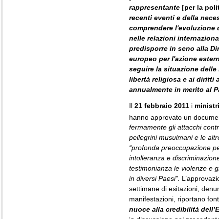
rappresentante
[per la poli
recenti eventi e della nece
comprendere l'evoluzione de
nelle relazioni internazion
predisporre in seno alla Dir
europeo per l'azione este
seguire la situazione delle 
libertà religiosa e ai diritti 
annualmente in merito al 
Il
21 febbraio 2011
i
ministr
hanno approvato un documen
fermamente gli attacchi contro i
pellegrini musulmani e le alt
“profonda preoccupazione per
intolleranza e discriminazione
testimonianza le violenze e g
in diversi Paesi”.
L’approvazi
settimane di esitazioni, denu
manifestazioni, riportano font
nuoce alla credibilità dell