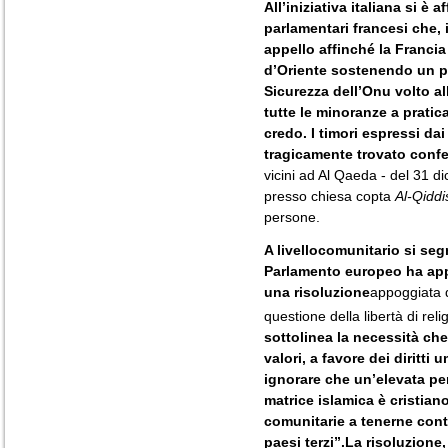
All’iniziativa italiana si è 
parlamentari francesi che, 
appello affinché la Francia
d’Oriente sostenendo un pr
Sicurezza dell’Onu volto all
tutte le minoranze a pratica
credo. I timori espressi dai
tragicamente trovato confe
vicini ad Al Qaeda - del 31 d
presso chiesa copta
Al-Qiddi
persone.
A livellocomunitario si seg
Parlamento europeo ha ap
una risoluzione
appoggiata da
questione della libertà di re
sottolinea la necessità che 
valori, a favore dei diritti 
ignorare che un’elevata per
matrice islamica è cristian
comunitarie a tenerne con
paesi terzi”.La risoluzione, 