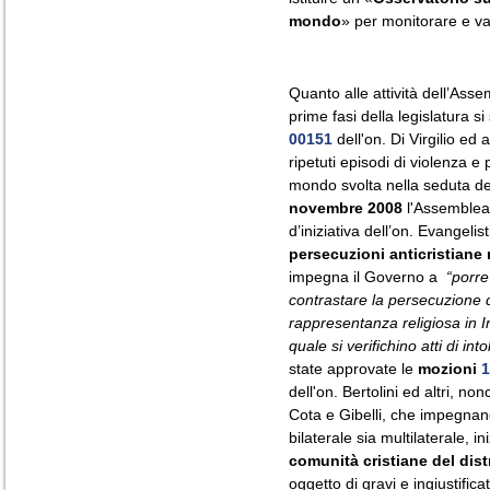
mondo
» per monitorare e val
Quanto alle attività dell’Ass
prime fasi della legislatura 
00151
dell'on. Di Virgilio ed a
ripetuti episodi di violenza e 
mondo svolta nella seduta d
novembre 2008
l'Assemblea
d’iniziativa dell’on. Evangelis
persecuzioni anticristiane 
impegna il Governo a
“porre
contrastare la persecuzione de
rappresentanza religiosa in In
quale si verifichino atti di int
state approvate le
mozioni
1
dell'on. Bertolini ed altri, no
Cota e Gibelli, che impegnan
bilaterale sia multilaterale, in
comunità cristiane del dis
oggetto di gravi e ingiustifica