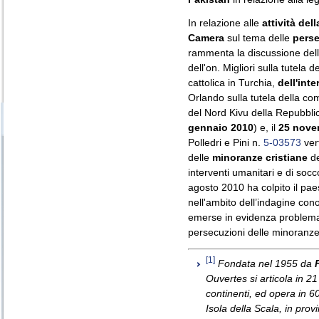
In relazione alle
attività del
Camera
sul tema delle
perse
rammenta la discussione dell
dell'on. Migliori sulla tutela 
cattolica in Turchia,
dell'int
Orlando sulla tutela della com
del Nord Kivu della Repubbli
gennaio 2010
) e, il
25 nove
Polledri e Pini n.
5-03573
ver
delle
minoranze cristiane
d
interventi umanitari e di socco
agosto 2010 ha colpito il pa
nell'ambito dell’indagine conos
emerse in evidenza problema
persecuzioni delle minoranze 
[1]
Fondata nel 1955 da
Ouvertes si articola in 21 u
continenti, ed opera in 6
Isola della Scala, in prov