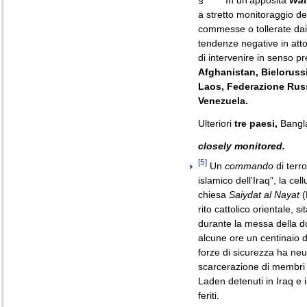
§ In un’apposita
Wat
a stretto monitoraggio dell
commesse o tollerate dai
tendenze negative in att
di intervenire in senso pr
Afghanistan, Bielorussi
Laos, Federazione Russ
Venezuela.
Ulteriori
tre paesi,
Bangla
closely monitored.
[5]
Un
commando
di terro
islamico dell'Iraq”, la cel
chiesa
Saiydat al Nayat
(
rito cattolico orientale, s
durante la messa della 
alcune ore un centinaio d
forze di sicurezza ha neut
scarcerazione di membri 
Laden detenuti in Iraq e i
feriti.