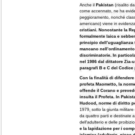
Anche il
Pakistan
(risalito da
come accennato, ne ha eviden
peggioramento, nonché class
americano) viene in evidenza
cristiani.
Nonostante la Rep
formalmente laica e sebbene
principio dell’uguaglianza t
mancano nell’ordinamento 
discriminatorie. In particol
nel 1986 dal dittatore Zia-u
paragrafi B e C del Codice
Con la finalità di difendere
profeta Maometto, la norm
offende il Corano e preve
insulta il Profeta. In Pakis
Hudood, norme di diritto 
1979, sotto la giunta militar
da quattro parti e destinate a
dell'adulterio e delle proibizi
e la lapidazione per i comp
islamica (adulterio, gioco 