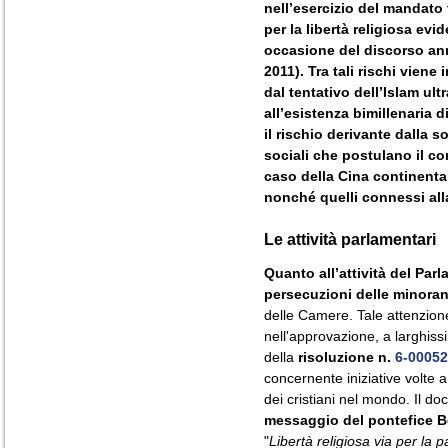
nell’esercizio del mandato 
per la libertà religiosa evi
occasione del discorso an
2011). Tra tali rischi viene
dal tentativo dell’Islam ul
all’esistenza bimillenaria 
il rischio derivante dalla 
sociali che postulano il con
caso della Cina continental
nonché quelli connessi all
Le attività parlamentari
Quanto all’attività del Parl
persecuzioni delle minoran
delle Camere. Tale attenzione
nell'approvazione, a larghis
della
risoluzione n.
6-00052
concernente iniziative volte a
dei cristiani nel mondo. Il d
messaggio del pontefice B
"
Libertà religiosa via per la 