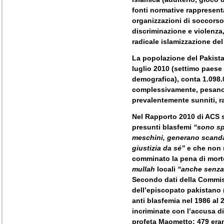
fonti normative rappresent
organizzazioni di soccorso 
discriminazione e violenz
radicale islamizzazione del
La popolazione del Pakistan
luglio 2010 (settimo paes
demografica), conta 1.098.00
complessivamente, pesano 
prevalentemente sunniti, ra
Nel Rapporto 2010 di ACS s
presunti blasfemi
“sono sp
meschini, generano scandali
giustizia da sé”
e che non 
comminato la pena di morte 
mullah
locali
“anche senza 
Secondo dati della Commiss
dell’episcopato pakistano (
anti blasfemia nel 1986 al
incriminate con l’accusa di
profeta Maometto: 479 eran