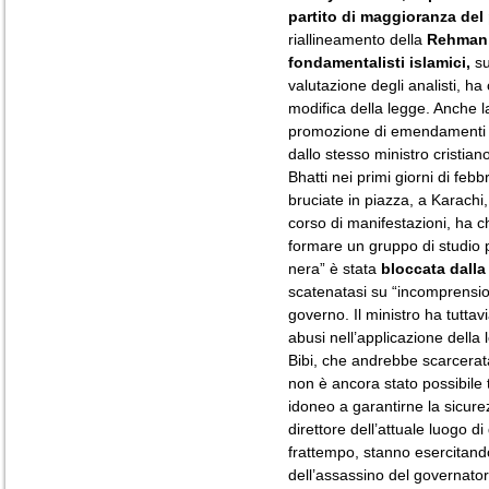
partito di maggioranza del
riallineamento della
Rehman
fondamentalisti islamici,
su
valutazione degli analisti, ha
modifica della legge. Anche l
promozione di emendamenti al
dallo stesso ministro cristia
Bhatti nei primi giorni di feb
bruciate in piazza, a Karachi
corso di manifestazioni, ha ch
formare un gruppo di studio
nera” è stata
bloccata dalla
scatenatasi su “incomprension
governo. Il ministro ha tuttav
abusi nell’applicazione della 
Bibi, che andrebbe scarcerata.
non è ancora stato possibile t
idoneo a garantirne la sicure
direttore dell’attuale luogo di 
frattempo, stanno esercitando f
dell’assassino del governato