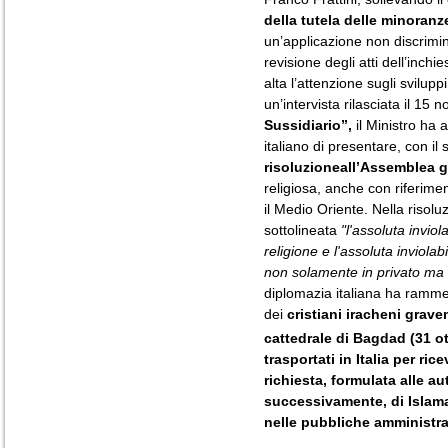
della tutela delle minoranze
un’applicazione non discrimina
revisione degli atti dell’inch
alta l’attenzione sugli svilupp
un’intervista rilasciata il 15
Sussidiario”,
il Ministro ha 
italiano di presentare, con i
risoluzioneall’Assemblea 
religiosa, anche con riferimen
il Medio Oriente. Nella risoluz
sottolineata
"l'assoluta inviol
religione e l'assoluta inviolabi
non solamente in privato ma 
diplomazia italiana ha rammen
dei
cristiani iracheni gravem
cattedrale di Bagdad (31 o
trasportati in Italia per ri
richiesta, formulata alle au
successivamente, di Islamab
nelle pubbliche amministraz