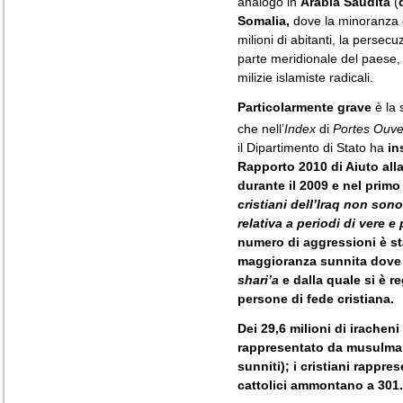
analogo in
Arabia Saudita
(
Somalia,
dove la minoranza c
milioni di abitanti, la persecu
parte meridionale del paese, ne
milizie islamiste radicali.
Particolarmente grave
è la 
che nell’
Index
di
Portes Ouve
il Dipartimento di Stato ha
in
Rapporto 2010 di Aiuto alla
durante il 2009 e nel prim
cristiani dell’Iraq non son
relativa a periodi di vere e
numero di aggressioni è sta
maggioranza sunnita dove i 
shari’a
e dalla quale si è r
persone di fede cristiana.
Dei 29,6 milioni di iracheni
rappresentato da musulmani 
sunniti); i cristiani rappr
cattolici ammontano a 301.