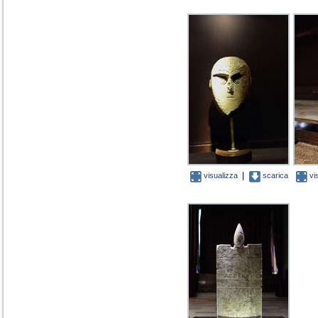
|
visualizza
scarica
vi