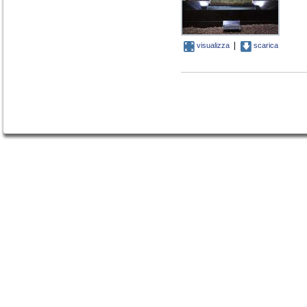
|
visualizza
scarica