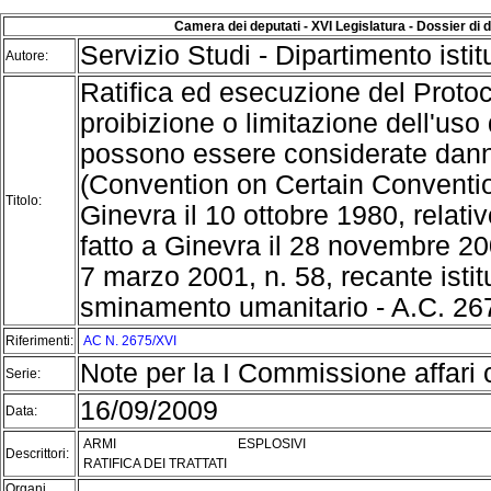
Camera dei deputati - XVI Legislatura - Dossier d
Servizio Studi - Dipartimento istit
Autore:
Ratifica ed esecuzione del Proto
proibizione o limitazione dell'us
possono essere considerate dannos
(Convention on Certain Conventi
Titolo:
Ginevra il 10 ottobre 1980, relativo
fatto a Ginevra il 28 novembre 2
7 marzo 2001, n. 58, recante isti
sminamento umanitario - A.C. 26
Riferimenti:
AC N. 2675/XVI
Note per la I Commissione affari 
Serie:
16/09/2009
Data:
ARMI
ESPLOSIVI
Descrittori:
RATIFICA DEI TRATTATI
Organi