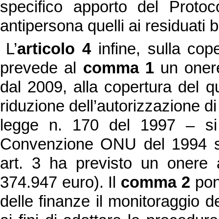
specifico apporto del Protoc
antipersona quelli ai residuati be
L’
articolo 4
infine, sulla cop
prevede al
comma 1
un oner
dal 2009, alla copertura del 
riduzione dell’autorizzazione di
legge n. 170 del 1997 – si t
Convenzione ONU del 1994 sulla
art. 3 ha previsto un onere a
374.947 euro). Il
comma 2
pon
delle finanze il monitoraggio d