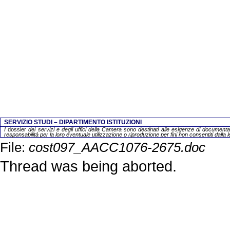
SERVIZIO STUDI – DIPARTIMENTO ISTITUZIONI
I
dossier
dei servizi e degli uffici della Camera sono destinati alle esigenze di documentaz
responsabilità per la loro eventuale utilizzazione o riproduzione per fini non consentiti dalla 
File:
cost097_AACC1076-2675.doc
Thread was being aborted.