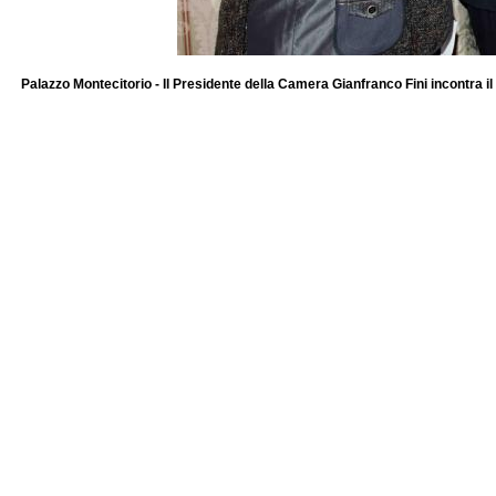
Palazzo Montecitorio - Il Presidente della Camera Gianfranco Fini incontra 