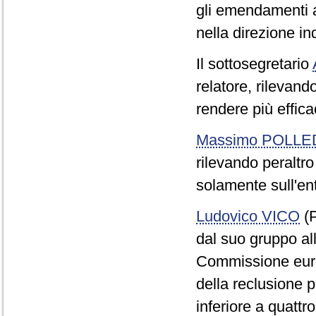
gli emendamenti a
nella direzione i
Il sottosegretario
relatore, rilevand
rendere più effica
Massimo POLLE
rilevando peraltro
solamente sull'ent
Ludovico VICO
(P
dal suo gruppo all
Commissione euro
della reclusione p
inferiore a quattr