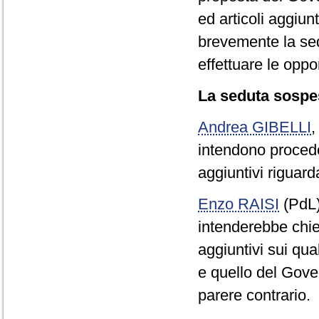
ed articoli aggiun
brevemente la sedu
effettuare le oppo
La seduta sospes
Andrea GIBELLI
intendono procede
aggiuntivi riguarda
Enzo RAISI
(PdL
intenderebbe chied
aggiuntivi sui qua
e quello del Gover
parere contrario.