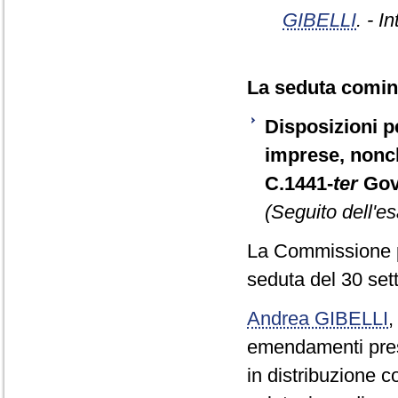
GIBELLI
. - I
La seduta cominc
Disposizioni pe
imprese, nonch
C.1441-
ter
Gov
(Seguito dell'e
La Commissione p
seduta del 30 se
Andrea GIBELLI
emendamenti prese
in distribuzione c