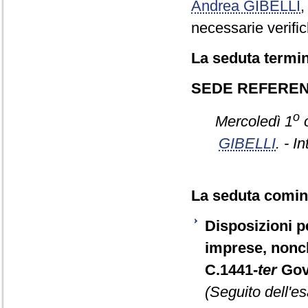
Andrea GIBELLI
necessarie verific
La seduta termin
SEDE REFERE
o
Mercoledì 1
o
GIBELLI
. - I
La seduta cominc
Disposizioni pe
imprese, nonch
C.1441-
ter
Gov
(Seguito dell'e