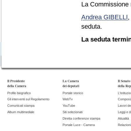
La Commissione re
Andrea GIBELLI
seduta.
La seduta termin
Il Presidente
La Camera
Il Senato
della Camera
dei deputati
della Rep
Profilo biografico
Portale storico
L'istituzi
Gli interventi sul Regolamento
WebTv
Composi
Comunicati stampa
YouTube
Lavori de
Album multimediale
Siti selezionati
Leggi e 
Diretta conferenze stampa
Attualità
Portale Luce - Camera
Relazioni 