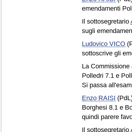
emendamenti Polle
Il sottosegretario
sugli emendamenti
Ludovico VICO
(P
sottoscrive gli em
La Commissione a
Polledri 7.1 e Poll
Si passa all'esam
Enzo RAISI
(PdL
Borghesi 8.1 e Bor
quindi parere fa
Il sottosegretario