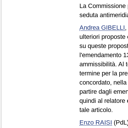
La Commissione p
seduta antimeridi
Andrea GIBELLI
ulteriori propost
su queste propost
l'emendamento 13
ammissibilità. Al 
termine per la p
concordato, nella
partire dagli emen
quindi al relatore
tale articolo.
Enzo RAISI
(PdL