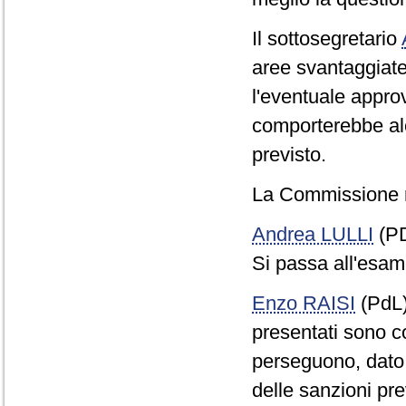
Il sottosegretario
aree svantaggiate 
l'eventuale appr
comporterebbe alc
previsto.
La Commissione 
Andrea LULLI
(PD
Si passa all'esame
Enzo RAISI
(PdL
presentati sono con
perseguono, dato
delle sanzioni previ