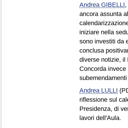
Andrea GIBELLI
ancora assunta alc
calendarizzazione
iniziare nella sed
sono investiti da
conclusa positivam
diverse notizie, 
Concorda invece con
subemendamenti a
Andrea LULLI
(PD
riflessione sul cal
Presidenza, di ver
lavori dell'Aula.