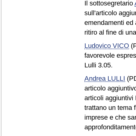
Il sottosegretario
sull'articolo aggiu
emendamenti ed arti
ritiro al fine di u
Ludovico VICO
(P
favorevole espress
Lulli 3.05.
Andrea LULLI
(PD
articolo aggiuntiv
articoli aggiuntiv
trattano un tema f
imprese e che sar
approfonditament