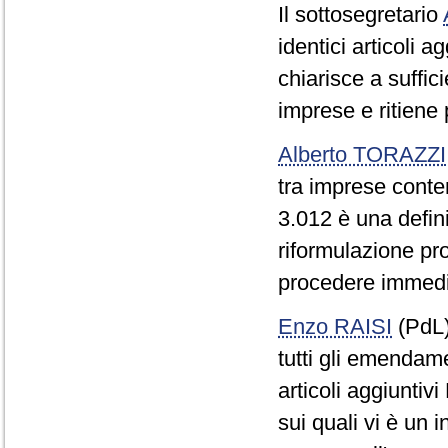
Il sottosegretario
identici articoli 
chiarisce a suffici
imprese e ritiene 
Alberto TORAZZI
tra imprese conten
3.012 è una defin
riformulazione pr
procedere immediat
Enzo RAISI
(PdL
tutti gli emendamen
articoli aggiuntivi
sui quali vi è un i