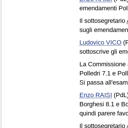
emendamenti Polle
Il sottosegretario
sugli emendamenti
Ludovico VICO
(P
sottoscrive gli em
La Commissione a
Polledri 7.1 e Poll
Si passa all'esam
Enzo RAISI
(PdL
Borghesi 8.1 e Bor
quindi parere fa
Il sottosegretario