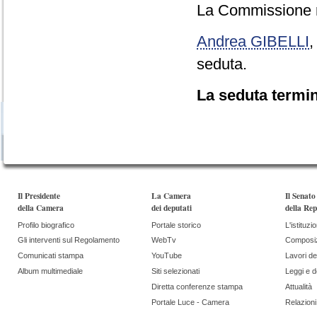
La Commissione re
Andrea GIBELLI
seduta.
La seduta termin
Il Presidente
La Camera
Il Senato
della Camera
dei deputati
della Rep
Profilo biografico
Portale storico
L'istituzi
Gli interventi sul Regolamento
WebTv
Composi
Comunicati stampa
YouTube
Lavori de
Album multimediale
Siti selezionati
Leggi e 
Diretta conferenze stampa
Attualità
Portale Luce - Camera
Relazioni 