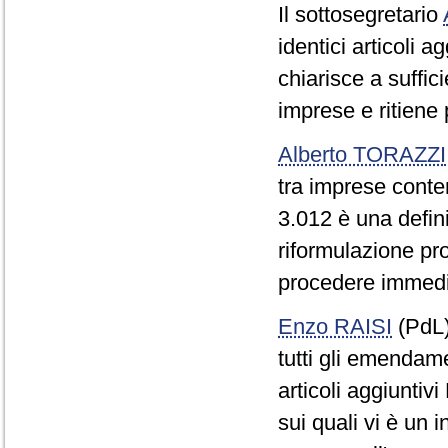
Il sottosegretario
identici articoli 
chiarisce a suffici
imprese e ritiene 
Alberto TORAZZI
tra imprese conten
3.012 è una defin
riformulazione pr
procedere immediat
Enzo RAISI
(PdL
tutti gli emendamen
articoli aggiuntivi
sui quali vi è un i