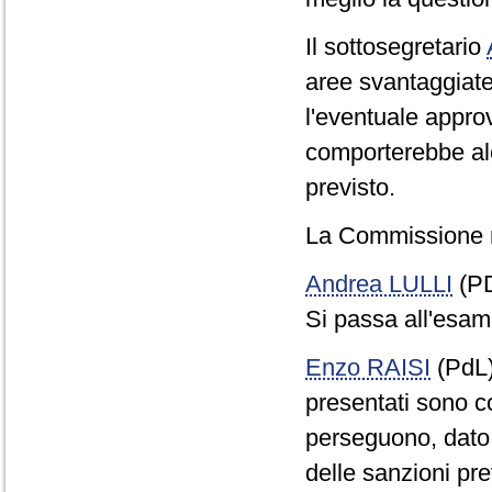
Il sottosegretario
aree svantaggiate 
l'eventuale appr
comporterebbe alc
previsto.
La Commissione 
Andrea LULLI
(PD
Si passa all'esame
Enzo RAISI
(PdL
presentati sono con
perseguono, dato
delle sanzioni previ