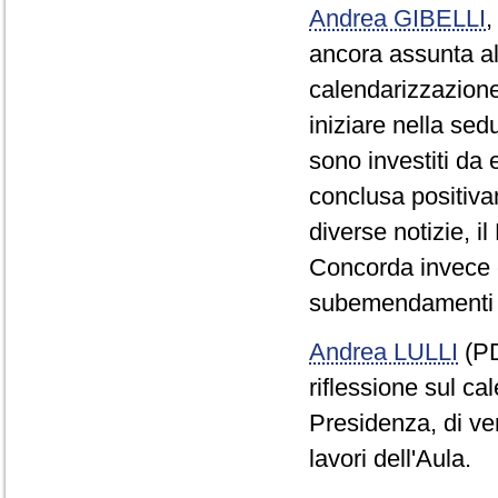
Andrea GIBELLI
ancora assunta alc
calendarizzazione
iniziare nella sed
sono investiti da
conclusa positivam
diverse notizie, 
Concorda invece con
subemendamenti a
Andrea LULLI
(PD
riflessione sul cal
Presidenza, di ver
lavori dell'Aula.