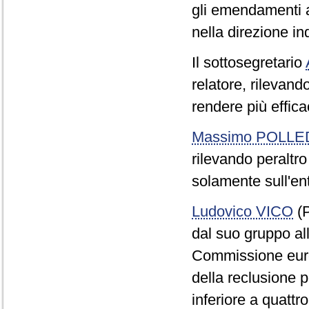
gli emendamenti a
nella direzione i
Il sottosegretario
relatore, rilevand
rendere più effica
Massimo POLLE
rilevando peraltro
solamente sull'ent
Ludovico VICO
(P
dal suo gruppo all
Commissione euro
della reclusione p
inferiore a quattr