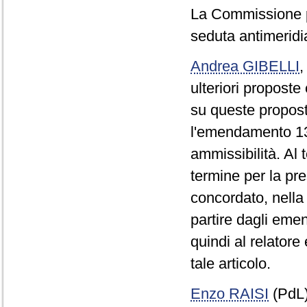
La Commissione p
seduta antimeridi
Andrea GIBELLI
ulteriori propost
su queste propost
l'emendamento 13
ammissibilità. Al 
termine per la p
concordato, nella
partire dagli emen
quindi al relatore
tale articolo.
Enzo RAISI
(PdL