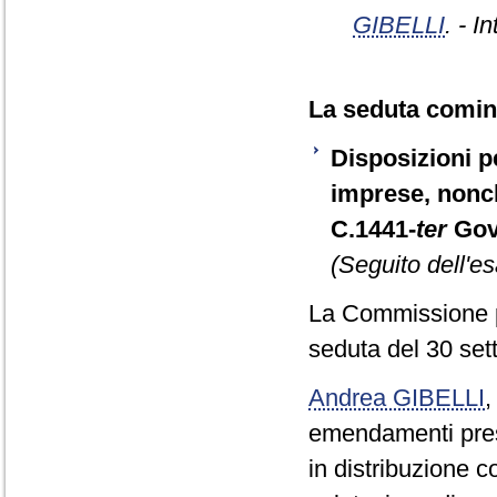
GIBELLI
. - I
La seduta cominc
Disposizioni pe
imprese, nonch
C.1441-
ter
Gov
(Seguito dell'e
La Commissione p
seduta del 30 se
Andrea GIBELLI
emendamenti prese
in distribuzione c