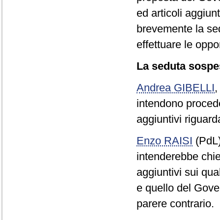
ed articoli aggiun
brevemente la sedu
effettuare le oppo
La seduta sospes
Andrea GIBELLI
intendono procede
aggiuntivi riguarda
Enzo RAISI
(PdL
intenderebbe chied
aggiuntivi sui qua
e quello del Gover
parere contrario.