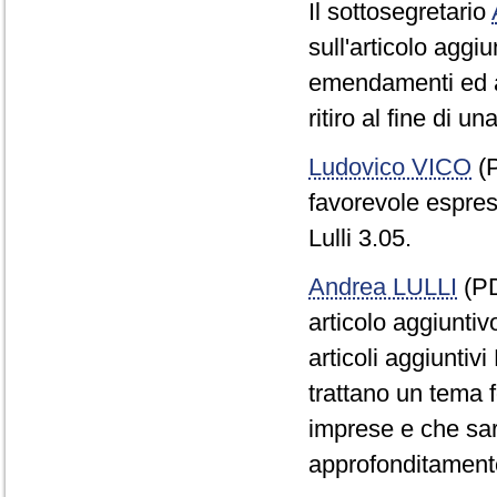
Il sottosegretario
sull'articolo aggiu
emendamenti ed arti
ritiro al fine di u
Ludovico VICO
(P
favorevole espress
Lulli 3.05.
Andrea LULLI
(PD
articolo aggiuntiv
articoli aggiuntiv
trattano un tema f
imprese e che sar
approfonditament