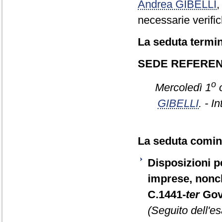
Andrea GIBELLI
necessarie verific
La seduta termin
SEDE REFERE
o
Mercoledì 1
o
GIBELLI
. - I
La seduta cominc
Disposizioni pe
imprese, nonch
C.1441-
ter
Gov
(Seguito dell'e