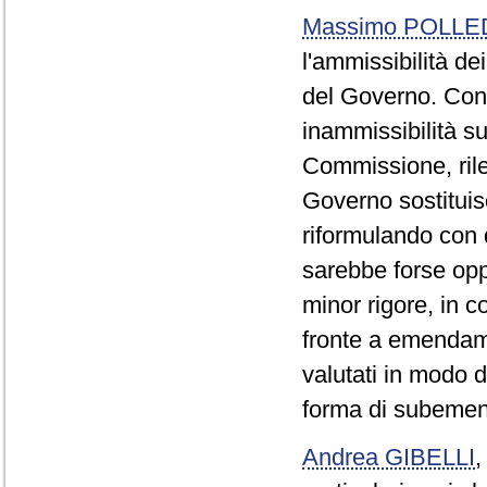
Massimo POLLE
l'ammissibilità d
del Governo. Conc
inammissibilità s
Commissione, rile
Governo sostituis
riformulando con q
sarebbe forse opp
minor rigore, in co
fronte a emendame
valutati in modo d
forma di subeme
Andrea GIBELLI