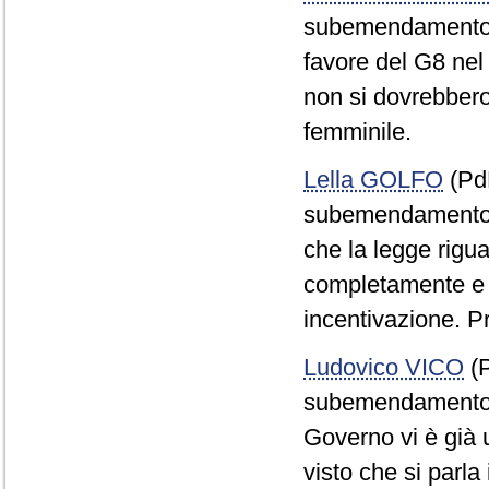
subemendamento i
favore del G8 nel
non si dovrebbero
femminile.
Lella GOLFO
(PdL
subemendamento de
che la legge rigua
completamente e c
incentivazione. P
Ludovico VICO
(P
subemendamento i
Governo vi è già u
visto che si parla 