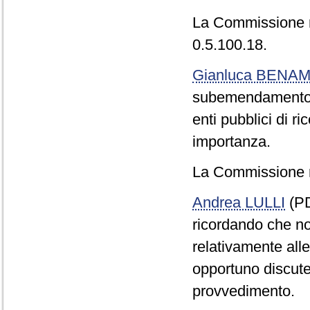
La Commissione 
0.5.100.18.
Gianluca BENAM
subemendamento 0
enti pubblici di r
importanza.
La Commissione r
Andrea LULLI
(PD
ricordando che no
relativamente all
opportuno discuter
provvedimento.