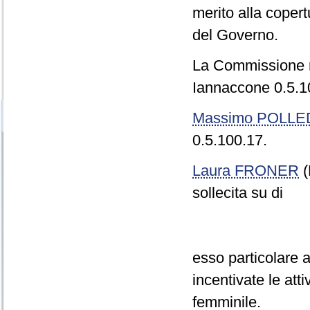
merito alla coper
del Governo.
La Commissione r
Iannaccone 0.5.10
Massimo POLLE
0.5.100.17.
Laura FRONER
(
sollecita su di
esso particolare 
incentivate le att
femminile.