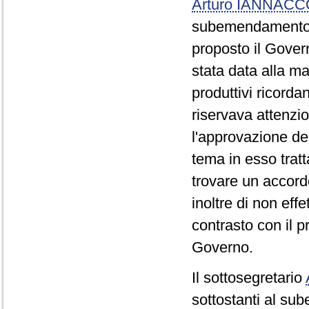
Arturo IANNAC
subemendamento 0
proposto il Gover
stata data alla ma
produttivi ricorda
riservava attenzi
l'approvazione d
tema in esso tratt
trovare un accor
inoltre di non eff
contrasto con il p
Governo.
Il sottosegretario
sottostanti al su