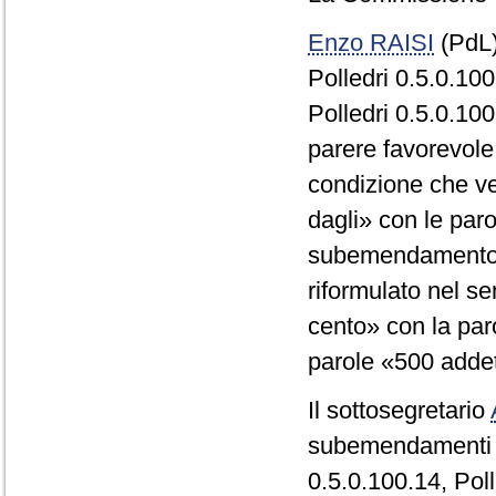
Enzo RAISI
(PdL)
Polledri 0.5.0.10
Polledri 0.5.0.10
parere favorevol
condizione che ve
dagli» con le paro
subemendamento V
riformulato nel se
cento» con la par
parole «500 addet
Il sottosegretario
subemendamenti P
0.5.0.100.14, Pol