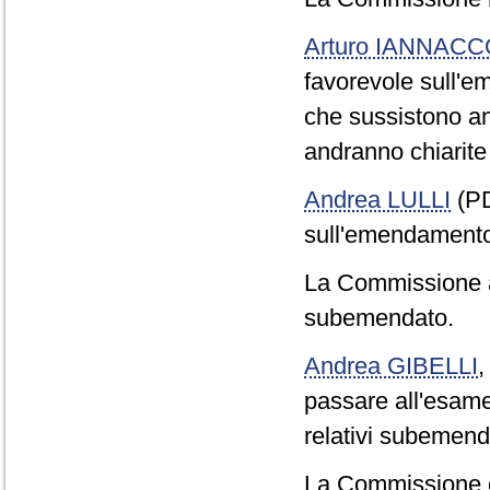
Arturo IANNAC
favorevole sull'e
che sussistono anc
andranno chiarite 
Andrea LULLI
(PD
sull'emendamento
La Commissione 
subemendato.
Andrea GIBELLI
passare all'esam
relativi subemen
La Commissione 