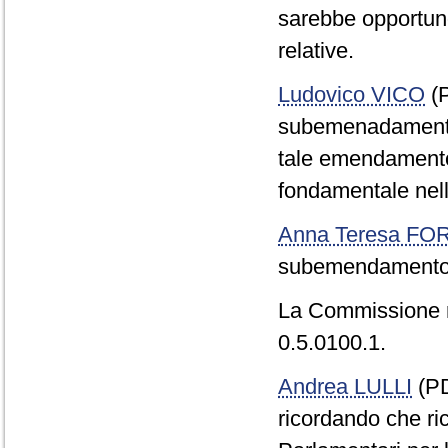
sarebbe opportuno 
relative.
Ludovico VICO
(P
subemenadamento 0
tale emendamento 
fondamentale nell
Anna Teresa F
subemendamento 
La Commissione 
0.5.0100.1.
Andrea LULLI
(PD
ricordando che ri