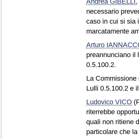
Andrea GIBELLI
necessario preve
caso in cui si sia
marcatamente amm
Arturo IANNAC
preannunciano il 
0.5.100.2.
La Commissione r
Lulli 0.5.100.2 e
Ludovico VICO
(P
riterrebbe opportu
quali non ritiene 
particolare che l