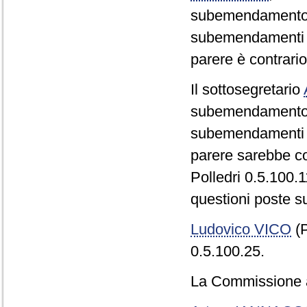
subemendamento Pol
subemendamenti a
parere è contrario
Il sottosegretario
subemendamento Pol
subemendamenti a
parere sarebbe co
Polledri 0.5.100.11
questioni poste s
Ludovico VICO
(P
0.5.100.25.
La Commissione a