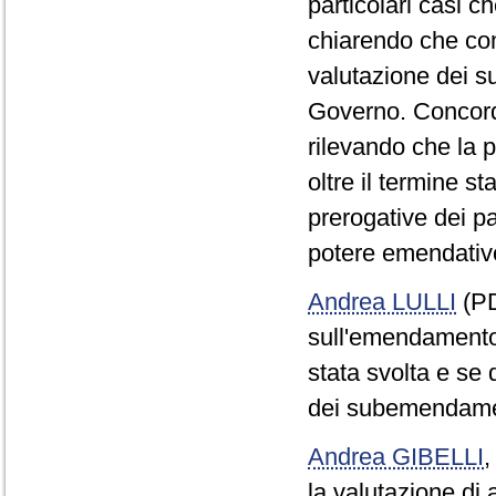
particolari casi c
chiarendo che co
valutazione dei su
Governo. Concorda
rilevando che la 
oltre il termine s
prerogative dei pa
potere emendativ
Andrea LULLI
(PD
sull'emendamento
stata svolta e se 
dei subemendame
Andrea GIBELLI
la valutazione di