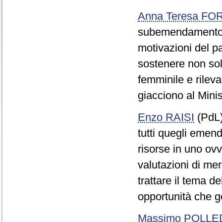
Anna Teresa F
subemendamento 0
motivazioni del p
sostenere non solo
femminile e rileva
giacciono al Minis
Enzo RAISI
(PdL) 
tutti quegli emen
risorse in uno ovve
valutazioni di mer
trattare il tema de
opportunità che g
Massimo POLLE