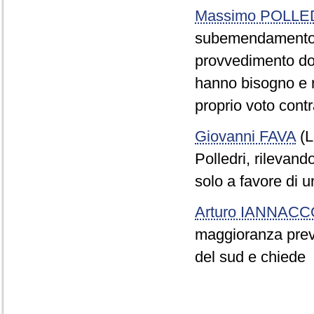
Massimo POLLE
subemendamento I
provvedimento dov
hanno bisogno e n
proprio voto cont
Giovanni FAVA
(L
Polledri, rilevand
solo a favore di 
Arturo IANNAC
maggioranza preve
del sud e chiede