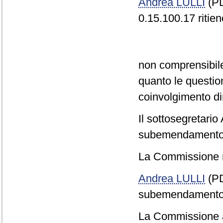
Andrea LULLI
(PD
0.15.100.17 ritien
non comprensibile l
quanto le questio
coinvolgimento dir
Il sottosegretar
subemendamento L
La Commissione r
Andrea LULLI
(PD
subemendamento P
La Commissione a