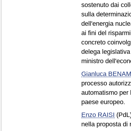
sostenuto dai col
sulla determinazi
dell'energia nucle
ai fini del risparm
concreto coinvolgi
delega legislativa
ministro dell'eco
Gianluca BENAM
processo autorizza
automatismo per la
paese europeo.
Enzo RAISI
(PdL
nella proposta di