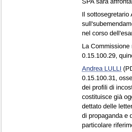
SPA sarà affronta
Il sottosegretari
sull'subemendamen
nel corso dell'es
La Commissione r
0.15.100.29, qui
Andrea LULLI
(PD
0.15.100.31, osse
dei profili di inco
costituisce già og
dettato delle lett
di propaganda e q
particolare riferim