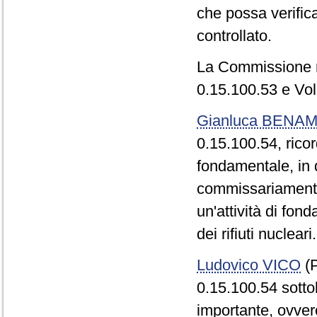
che possa verifica
controllato.
La Commissione r
0.15.100.53 e Vol
Gianluca BENAM
0.15.100.54, rico
fondamentale, in 
commissariamento
un'attività di fo
dei rifiuti nucleari.
Ludovico VICO
(P
0.15.100.54 sott
importante, ovvero