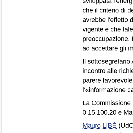
sviluppata l'energ
che il criterio d
avrebbe l'effetto d
vigente e che tale
preoccupazione. R
ad accettare gli i
Il sottosegretari
incontro alle rich
parere favorevol
l'«informazione ca
La Commissione re
0.15.100.20 e Mar
Mauro LIBÈ
(UdC)