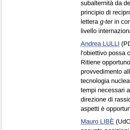
subalternità da de
principio di recipr
lettera
g-ter
in con
livello internazion
Andrea LULLI
(PD)
l'obiettivo possa
Ritiene opportuno 
provvedimento all
tecnologia nuclear
tempi necessari al
direzione di rassi
aspetti è opportu
Mauro LIBÈ
(UdC)