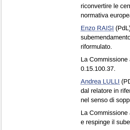
riconvertire le cen
normativa europe
Enzo RAISI
(PdL
subemendamento P
riformulato.
La Commissione a
0.15.100.37.
Andrea LULLI
(PD
dal relatore in r
nel senso di sopp
La Commissione a
e respinge il su