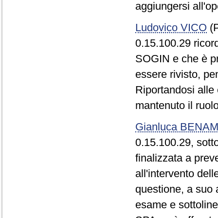
aggiungersi all'op
Ludovico VICO
(P
0.15.100.29 ricord
SOGIN e che è pre
essere rivisto, pen
Riportandosi alle
mantenuto il ruol
Gianluca BENAM
0.15.100.29, sotto
finalizzata a prev
all'intervento de
questione, a suo a
esame e sottoline