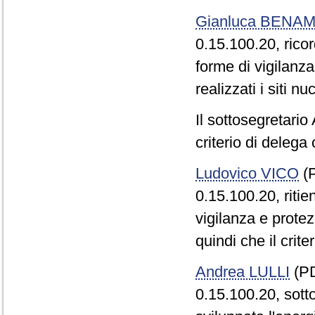
Gianluca BENAM
0.15.100.20, rico
forme di vigilanz
realizzati i siti n
Il sottosegretari
criterio di deleg
Ludovico VICO
(P
0.15.100.20, ritie
vigilanza e protez
quindi che il crit
Andrea LULLI
(PD
0.15.100.20, sotto