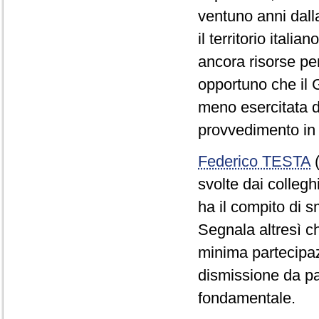
ventuno anni dall
il territorio itali
ancora risorse per
opportuno che il 
meno esercitata d
provvedimento in
Federico TESTA
(
svolte dai colleg
ha il compito di sm
Segnala altresì c
minima partecipazi
dismissione da pa
fondamentale.