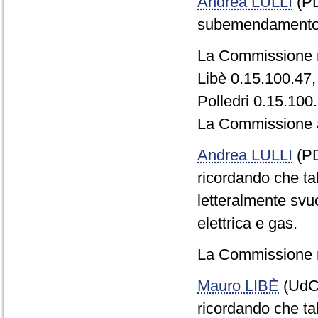
Andrea LULLI
(PD
subemendamento 
La Commissione r
Libè 0.15.100.47,
Polledri 0.15.100
La Commissione a
Andrea LULLI
(PD
ricordando che t
letteralmente svuot
elettrica e gas.
La Commissione r
Mauro LIBÈ
(UdC)
ricordando che ta