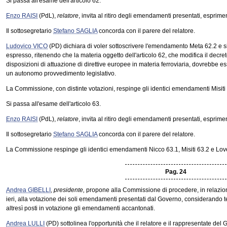
Si passa all'esame dell'articolo 62.
Enzo RAISI
(PdL),
relatore
, invita al ritiro degli emendamenti presentati, esprime
Il sottosegretario
Stefano SAGLIA
concorda con il parere del relatore.
Ludovico VICO
(PD) dichiara di voler sottoscrivere l'emendamento Meta 62.2 e s
espresso, ritenendo che la materia oggetto dell'articolo 62, che modifica il decret
disposizioni di attuazione di direttive europee in materia ferroviaria, dovrebbe
un autonomo provvedimento legislativo.
La Commissione, con distinte votazioni, respinge gli identici emendamenti Misiti
Si passa all'esame dell'articolo 63.
Enzo RAISI
(PdL),
relatore
, invita al ritiro degli emendamenti presentati, esprime
Il sottosegretario
Stefano SAGLIA
concorda con il parere del relatore.
La Commissione respinge gli identici emendamenti Nicco 63.1, Misiti 63.2 e Love
Pag. 24
Andrea GIBELLI
,
presidente,
propone alla Commissione di procedere, in relazione
ieri, alla votazione dei soli emendamenti presentati dal Governo, considerando tec
altresì posti in votazione gli emendamenti accantonati.
Andrea LULLI
(PD) sottolinea l'opportunità che il relatore e il rappresentate del