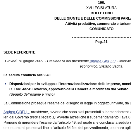
190.
XVI LEGISLATURA
BOLLETTINO
DELLE GIUNTE E DELLE COMMISSIONI PAR
Attività produttive, commercio e turism
COMUNICATO
Pag. 21
SEDE REFERENTE
Giovedì 18 giugno 2009. - Presidenza del presidente
Andrea GIBELLI
. - Interv
economico, Stefano Saglia.
La seduta comincia alle 9.40.
Disposizioni per lo sviluppo e l'internazionalizzazione delle imprese, nonc
C. 1441-
ter
-B Governo, approvato dalla Camera e modificato dal Senato.
(Seguito dell'esame e rinvio).
La Commissione prosegue l'esame del disegno di legge in oggetto, rinviato, da ult
Andrea GIBELLI
,
presidente,
avverte che sono stati presentati subemendamenti 
ieri dal Governo
(vedi allegato 1)
. Avverte altresì che il subemendamento Fava 0.
Propone di riprendere l'esame dall'articolo 49, sul quale si è conclusa la seduta 
emendamenti presentati fino all'articolo 64 fine del provvedimento, e tornare agl