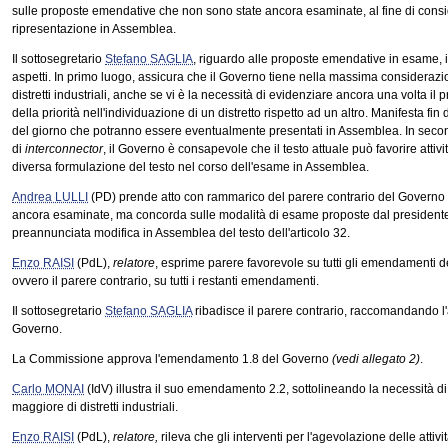
sulle proposte emendative che non sono state ancora esaminate, al fine di consi
ripresentazione in Assemblea.
Il sottosegretario
Stefano SAGLIA
, riguardo alle proposte emendative in esame,
aspetti. In primo luogo, assicura che il Governo tiene nella massima considerazi
distretti industriali, anche se vi è la necessità di evidenziare ancora una volta il
della priorità nell'individuazione di un distretto rispetto ad un altro. Manifesta fin 
del giorno che potranno essere eventualmente presentati in Assemblea. In secon
di
interconnector
, il Governo è consapevole che il testo attuale può favorire atti
diversa formulazione del testo nel corso dell'esame in Assemblea.
Andrea LULLI
(PD) prende atto con rammarico del parere contrario del Governo 
ancora esaminate, ma concorda sulle modalità di esame proposte dal presidente Gib
preannunciata modifica in Assemblea del testo dell'articolo 32.
Enzo RAISI
(PdL),
relatore
, esprime parere favorevole su tutti gli emendamenti del
ovvero il parere contrario, su tutti i restanti emendamenti.
Il sottosegretario
Stefano SAGLIA
ribadisce il parere contrario, raccomandando 
Governo.
La Commissione approva l'emendamento 1.8 del Governo
(vedi allegato 2)
.
Carlo MONAI
(IdV) illustra il suo emendamento 2.2, sottolineando la necessità d
maggiore di distretti industriali.
Enzo RAISI
(PdL),
relatore,
rileva che gli interventi per l'agevolazione delle attiv