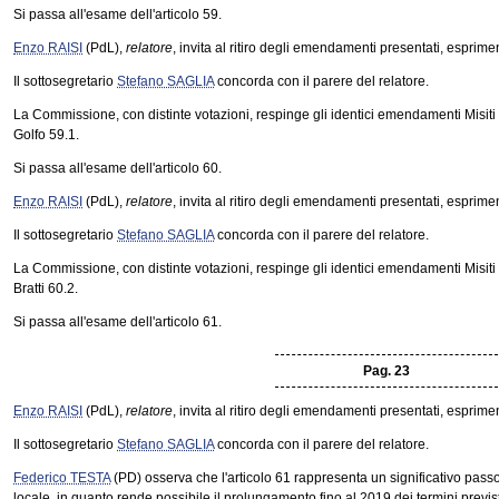
Si passa all'esame dell'articolo 59.
Enzo RAISI
(PdL),
relatore
, invita al ritiro degli emendamenti presentati, esprime
Il sottosegretario
Stefano SAGLIA
concorda con il parere del relatore.
La Commissione, con distinte votazioni, respinge gli identici emendamenti Misiti 
Golfo 59.1.
Si passa all'esame dell'articolo 60.
Enzo RAISI
(PdL),
relatore
, invita al ritiro degli emendamenti presentati, esprime
Il sottosegretario
Stefano SAGLIA
concorda con il parere del relatore.
La Commissione, con distinte votazioni, respinge gli identici emendamenti Misiti
Bratti 60.2.
Si passa all'esame dell'articolo 61.
Pag. 23
Enzo RAISI
(PdL),
relatore
, invita al ritiro degli emendamenti presentati, esprime
Il sottosegretario
Stefano SAGLIA
concorda con il parere del relatore.
Federico TESTA
(PD) osserva che l'articolo 61 rappresenta un significativo passo
locale, in quanto rende possibile il prolungamento fino al 2019 dei termini previst