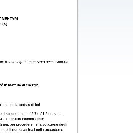
LAMENTARI
o (X)
iene il sottosegretario di Stato dello sviluppo
hé in materia di energia.
imo, nella seduta di ieri.
agli emendamenti 42.7 e 51.2 presentati
42.7.1 risulta inammissibile.
di ieri, per procedere nella votazione degli
i articoli non esaminati nella precedente