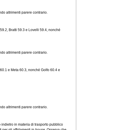
ndo altrimenti parere contrario.
59.2, Bratti 59.3 e Lovelli 59.4, nonché
ndo altrimenti parere contrario.
 60.1 e Meta 60.3, nonché Golfo 60.4 e
ndo altrimenti parere contrario.
 indietro in materia di trasporto pubblico
i per gli affidamenti
in house.
Osserva che