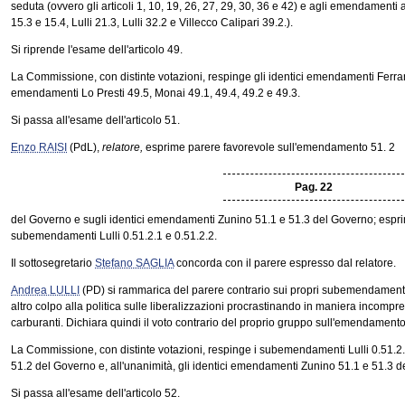
seduta (ovvero gli articoli 1, 10, 19, 26, 27, 29, 30, 36 e 42) e agli emendamenti ac
15.3 e 15.4, Lulli 21.3, Lulli 32.2 e Villecco Calipari 39.2.).
Si riprende l'esame dell'articolo 49.
La Commissione, con distinte votazioni, respinge gli identici emendamenti Ferranti
emendamenti Lo Presti 49.5, Monai 49.1, 49.4, 49.2 e 49.3.
Si passa all'esame dell'articolo 51.
Enzo RAISI
(PdL),
relatore,
esprime parere favorevole sull'emendamento 51. 2
Pag. 22
del Governo e sugli identici emendamenti Zunino 51.1 e 51.3 del Governo; esprim
subemendamenti Lulli 0.51.2.1 e 0.51.2.2.
Il sottosegretario
Stefano SAGLIA
concorda con il parere espresso dal relatore.
Andrea LULLI
(PD) si rammarica del parere contrario sui propri subemendamenti f
altro colpo alla politica sulle liberalizzazioni procrastinando in maniera incompre
carburanti. Dichiara quindi il voto contrario del proprio gruppo sull'emendamento
La Commissione, con distinte votazioni, respinge i subemendamenti Lulli 0.51.
51.2 del Governo e, all'unanimità, gli identici emendamenti Zunino 51.1 e 51.3 
Si passa all'esame dell'articolo 52.