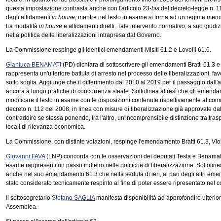
questa impostazione contrasta anche con l'articolo 23-
bis
del decreto-legge n. 1
degli affidamenti
in house
, mentre nel testo in esame si torna ad un regime men
tra modalità
in house
e affidamenti diretti. Tale intervento normativo, a suo giud
nella politica delle liberalizzazioni intrapresa dal Governo.
La Commissione respinge gli identici emendamenti Misiti 61.2 e Lovelli 61.6.
Gianluca BENAMATI
(PD) dichiara di sottoscrivere gli emendamenti Bratti 61.3 e
rappresenta un'ulteriore battuta di arresto nel processo delle liberalizzazioni, fa
sotto soglia. Aggiunge che il differimento dal 2010 al 2019 per il passaggio dall'
ancora a lungo pratiche di concorrenza sleale. Sottolinea altresì che gli emendam
modificare il testo in esame con le disposizioni contenute rispettivamente al co
decreto n. 112 del 2008, in linea con misure di liberalizzazione già approvate d
contraddire se stessa ponendo, tra l'altro, un'incomprensibile distinzione tra tras
locali di rilevanza economica.
La Commissione, con distinte votazioni, respinge l'emendamento Bratti 61.3, Viola
Giovanni FAVA
(LNP) concorda con le osservazioni dei deputati Testa e Benamati, 
esame rappresenti un passo indietro nelle politiche di liberalizzazione. Sottolinea
anche nel suo emendamento 61.3 che nella seduta di ieri, al pari degli altri eme
stato considerato tecnicamente respinto al fine di poter essere ripresentato nel
Il sottosegretario
Stefano SAGLIA
manifesta disponibilità ad approfondire ulterio
Assemblea.