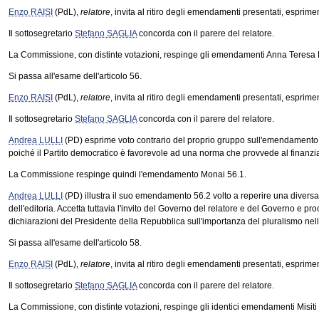
Enzo RAISI
(PdL),
relatore
, invita al ritiro degli emendamenti presentati, esprime
Il sottosegretario
Stefano SAGLIA
concorda con il parere del relatore.
La Commissione, con distinte votazioni, respinge gli emendamenti Anna Teresa
Si passa all'esame dell'articolo 56.
Enzo RAISI
(PdL),
relatore
, invita al ritiro degli emendamenti presentati, esprime
Il sottosegretario
Stefano SAGLIA
concorda con il parere del relatore.
Andrea LULLI
(PD) esprime voto contrario del proprio gruppo sull'emendamento M
poiché il Partito democratico è favorevole ad una norma che provvede al finanzi
La Commissione respinge quindi l'emendamento Monai 56.1.
Andrea LULLI
(PD) illustra il suo emendamento 56.2 volto a reperire una diversa 
dell'editoria. Accetta tuttavia l'invito del Governo del relatore e del Governo e pro
dichiarazioni del Presidente della Repubblica sull'importanza del pluralismo nel
Si passa all'esame dell'articolo 58.
Enzo RAISI
(PdL),
relatore
, invita al ritiro degli emendamenti presentati, esprime
Il sottosegretario
Stefano SAGLIA
concorda con il parere del relatore.
La Commissione, con distinte votazioni, respinge gli identici emendamenti Misit