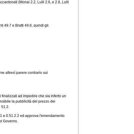
cantonati (Monai 2.2, Lulli 2.6, e 2.8, Lulli
 49.7 e Bratti 49.6, quindi gli
e altresì parere contrario sui
inalizzati ad impedire che sia inferto un
nsibile la pubblicità del prezzo dei
 51.2.
2.1 e 0.51.2.2 ed approva l'emendamento
del Governo.