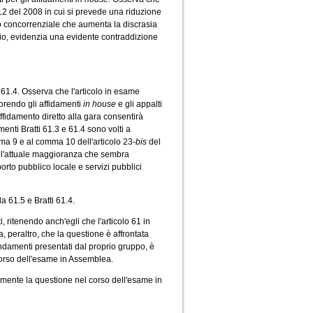
12 del 2008 in cui si prevede una riduzione
o concorrenziale che aumenta la discrasia
izio, evidenzia una evidente contraddizione
 61.4. Osserva che l'articolo in esame
vorendo gli affidamenti
in house
e gli appalti
affidamento diretto alla gara consentirà
enti Bratti 61.3 e 61.4 sono volti a
mma 9 e al comma 10 dell'articolo 23-
bis
del
all'attuale maggioranza che sembra
porto pubblico locale e servizi pubblici
 61.5 e Bratti 61.4.
ritenendo anch'egli che l'articolo 61 in
, peraltro, che la questione è affrontata
ndamenti presentati dal proprio gruppo, è
 corso dell'esame in Assemblea.
rmente la questione nel corso dell'esame in