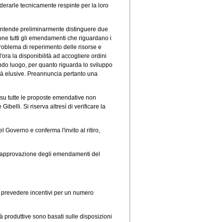
derarle tecnicamente respinte per la loro
 intende preliminarmente distinguere due
one tutti gli emendamenti che riguardano i
 problema di reperimento delle risorse e
d'ora la disponibilità ad accogliere ordini
do luogo, per quanto riguarda lo sviluppo
vità elusive. Preannuncia pertanto una
su tutte le proposte emendative non
elli. Si riserva altresì di verificare la
 Governo e conferma l'invito al ritiro,
l'approvazione degli emendamenti del
i prevedere incentivi per un numero
ità produttive sono basati sulle disposizioni