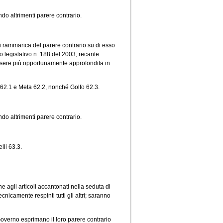
ndo altrimenti parere contrario.
i rammarica del parere contrario su di esso
o legislativo n. 188 del 2003, recante
 essere più opportunamente approfondita in
 62.1 e Meta 62.2, nonché Golfo 62.3.
ndo altrimenti parere contrario.
lli 63.3.
 agli articoli accantonati nella seduta di
nicamente respinti tutti gli altri; saranno
 Governo esprimano il loro parere contrario