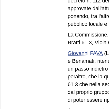
decreto n. 112 del
approvate dall'at
ponendo, tra l'alt
pubblico locale e 
La Commissione, 
Bratti 61.3, Viola 
Giovanni FAVA
(L
e Benamati, riten
un passo indietro 
peraltro, che la 
61.3 che nella sed
dal proprio grupp
di poter essere r