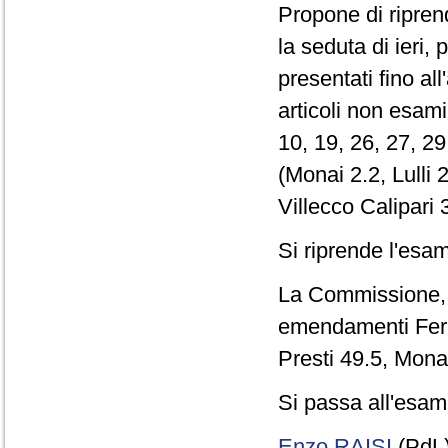
Propone di riprend
la seduta di ieri
presentati fino al
articoli non esami
10, 19, 26, 27, 2
(Monai 2.2, Lulli 2
Villecco Calipari 3
Si riprende l'esam
La Commissione, co
emendamenti Ferra
Presti 49.5, Monai
Si passa all'esame
Enzo RAISI
(PdL