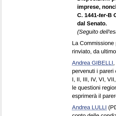
imprese, nonch
C. 1441-
ter
-B 
dal Senato.
(Seguito dell'e
La Commissione p
rinviato, da ultim
Andrea GIBELLI
pervenuti i pareri
I, II, III, IV, VI,
le questioni regi
esprimerà il pare
Andrea LULLI
(PD
conto delle condiz