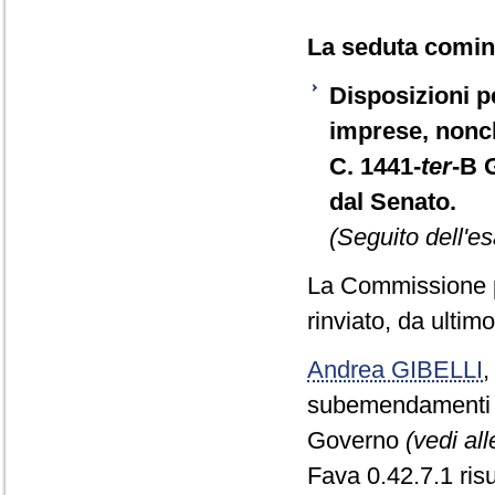
La seduta cominc
Disposizioni pe
imprese, nonch
C. 1441-
ter
-B 
dal Senato.
(Seguito dell'es
La Commissione p
rinviato, da ultimo
Andrea GIBELLI
subemendamenti ag
Governo
(vedi al
Fava 0.42.7.1 risu