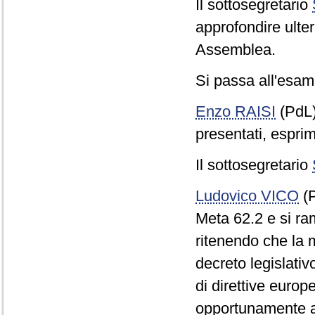
Il sottosegretario
approfondire ulte
Assemblea.
Si passa all'esame
Enzo RAISI
(PdL
presentati, esprim
Il sottosegretario
Ludovico VICO
(P
Meta 62.2 e si ra
ritenendo che la m
decreto legislativ
di direttive europ
opportunamente a