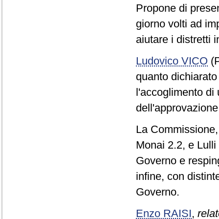
Propone di presen
giorno volti ad im
aiutare i distretti i
Ludovico VICO
(P
quanto dichiarato 
l'accoglimento di 
dell'approvazion
La Commissione, c
Monai 2.2, e Lull
Governo e resping
infine, con distin
Governo.
Enzo RAISI
,
relat