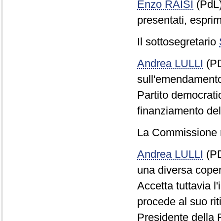
Enzo RAISI
(PdL
presentati, esprim
Il sottosegretario
Andrea LULLI
(PD
sull'emendamento 
Partito democrati
finanziamento del 
La Commissione r
Andrea LULLI
(PD
una diversa copert
Accetta tuttavia l
procede al suo rit
Presidente della 