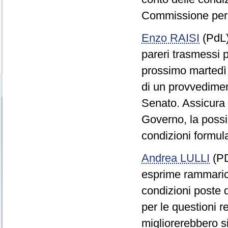
Commissione per l
Enzo RAISI
(PdL
pareri trasmessi p
prossimo martedì 2
di un provvedimen
Senato. Assicura 
Governo, la possib
condizioni formul
Andrea LULLI
(PD
esprime rammarico
condizioni poste 
per le questioni 
migliorerebbero si