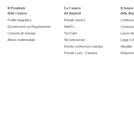
Il Presidente
La Camera
Il Senato
della Camera
dei deputati
della Rep
Profilo biografico
Portale storico
L'istituzi
Gli interventi sul Regolamento
WebTv
Composi
Comunicati stampa
YouTube
Lavori de
Album multimediale
Siti selezionati
Leggi e 
Diretta conferenze stampa
Attualità
Portale Luce - Camera
Relazioni 