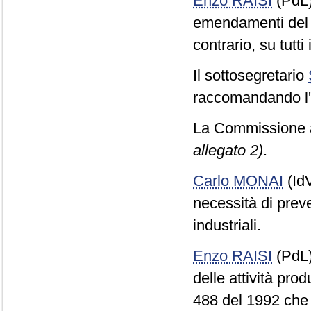
Enzo RAISI
(PdL
emendamenti del Go
contrario, su tutt
Il sottosegretario
raccomandando l'
La Commissione 
allegato 2)
.
Carlo MONAI
(IdV
necessità di prev
industriali.
Enzo RAISI
(PdL
delle attività pro
488 del 1992 che 