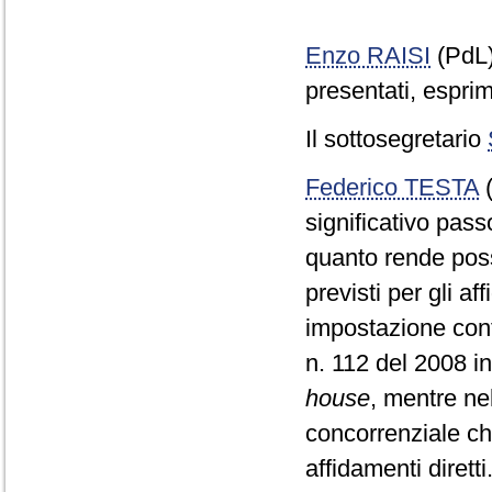
Enzo RAISI
(PdL
presentati, esprim
Il sottosegretario
Federico TESTA
(
significativo pass
quanto rende poss
previsti per gli a
impostazione cont
n. 112 del 2008 i
house
, mentre ne
concorrenziale ch
affidamenti dirett